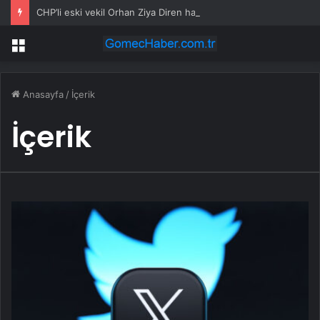
CHP’li eski vekil Orhan Ziya Diren hayatını kaybetti
Menü
Anasayfa
/
İçerik
İçerik