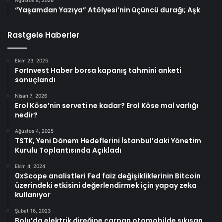
“Yaşamdan Yazıya” Atölyesi’nin üçüncü durağı; Aşk
Rastgele Haberler
Ekim 23, 2025
ForInvest Haber borsa kapanış tahmini anketi
sonuçlandı
Nisan 7, 2026
Erol Köse’nin serveti ne kadar? Erol Köse mal varlığı
nedir?
Ağustos 4, 2025
TSTK, Yeni Dönem Hedeflerini İstanbul’daki Yönetim
Kurulu Toplantısında Açıkladı
Ekim 4, 2024
0xScope analistleri Fed faiz değişikliklerinin Bitcoin
üzerindeki etkisini değerlendirmek için yapay zeka
kullanıyor
Şubat 16, 2023
Bolu’da elektrik direğine çarpan otomobilde sıkışan