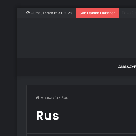
Karaman
Cuma, Temmuz 31 2026
Son Dakika Haberleri
ANASAY
Anasayfa
/
Rus
Rus