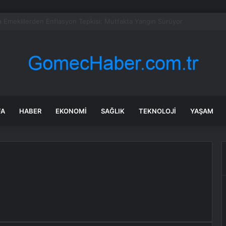
’da “Dilimizin Renkleri” konseri
FA
HABER
EKONOMI
SAĞLIK
TEKNOLOJI
YAŞAM