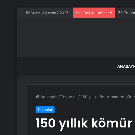
Türkiye i
Cuma, Ağustos 7 2026
Son Dakika Haberleri
ANASAY
Anasayfa
/
Teknoloji
/
150 yıllık kömür madeni güne
Teknoloji
150 yıllık kömü