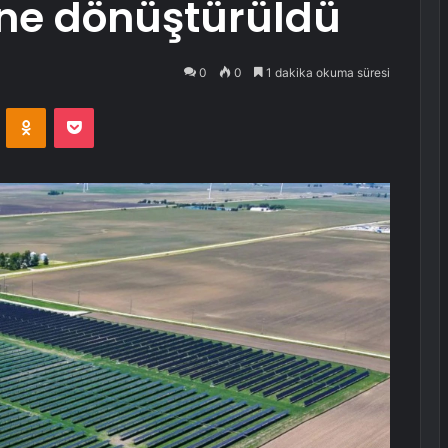
line dönüştürüldü
0
0
1 dakika okuma süresi
VKontakte
Odnoklassniki
Pocket