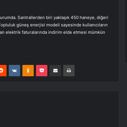
durumda. Santrallerden biri yaklaşık 450 haneye, diğeri
 Topluluk güneş enerjisi modeli sayesinde kullanıcıların
n elektrik faturalarında indirim elde etmesi mümkün
erest
Reddit
VKontakte
Odnoklassniki
Pocket
E-Posta ile paylaş
Yazdır