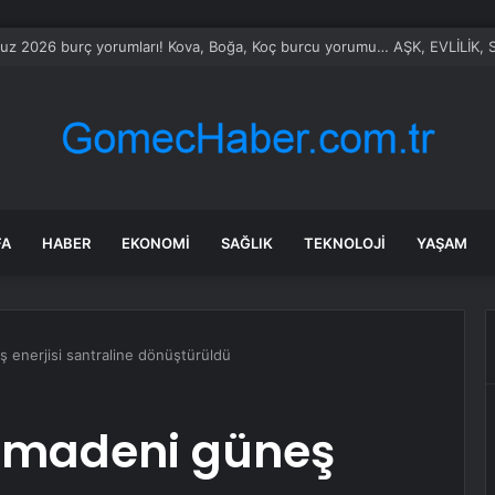
le Vietnam arasında ‘hava’da yeni dönem… Sefer kapasitesi artırıldı
FA
HABER
EKONOMI
SAĞLIK
TEKNOLOJI
YAŞAM
ş enerjisi santraline dönüştürüldü
r madeni güneş