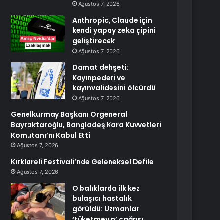
Ağustos 7, 2026
Anthropic, Claude için
kendi yapay zeka çipini
geliştirecek
Ağustos 7, 2026
Damat dehşeti:
Kayınpederi ve
kayınvalidesini öldürdü
Ağustos 7, 2026
Genelkurmay Başkanı Orgeneral
Bayraktaroğlu, Bangladeş Kara Kuvvetleri
Komutanı’nı Kabul Etti
Ağustos 7, 2026
Kırklareli Festivali’nde Geleneksel Defile
Ağustos 7, 2026
O balıklarda ilk kez
bulaşıcı hastalık
görüldü: Uzmanlar
‘tüketmeyin’ çağrısı