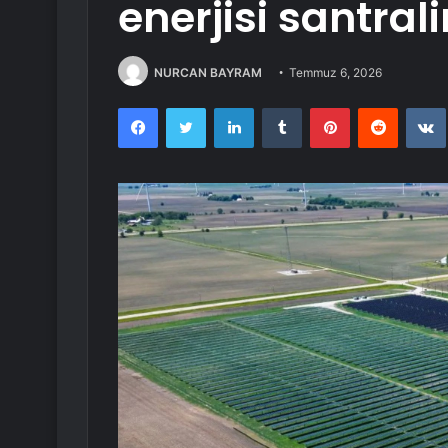
enerjisi santra
NURCAN BAYRAM
Temmuz 6, 2026
Facebook
Twitter
LinkedIn
Tumblr
Pinterest
Reddit