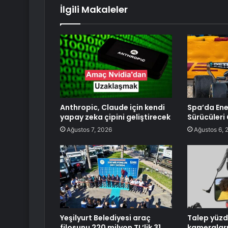
İlgili Makaleler
Anthropic, Claude için kendi
Spa’da Ene
yapay zeka çipini geliştirecek
Sürücüleri 
Ağustos 7, 2026
Ağustos 6, 
Yeşilyurt Belediyesi araç
Talep yüzd
filosunu 220 milyon TL’lik 31
kameraları