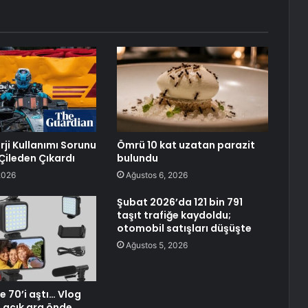
rji Kullanımı Sorunu
Ömrü 10 kat uzatan parazit
Çileden Çıkardı
bulundu
2026
Ağustos 6, 2026
Şubat 2026’da 121 bin 791
taşıt trafiğe kaydoldu;
otomobil satışları düşüşte
Ağustos 5, 2026
e 70’i aştı… Vlog
 açık ara önde