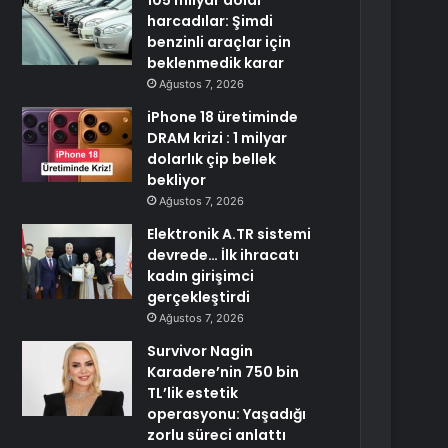
105 milyar dolar
harcadılar: Şimdi
benzinli araçlar için
beklenmedik karar
Ağustos 7, 2026
iPhone 18 üretiminde
DRAM krizi : 1 milyar
dolarlık çip bellek
bekliyor
Ağustos 7, 2026
Elektronik A.TR sistemi
devrede… İlk ihracatı
kadın girişimci
gerçekleştirdi
Ağustos 7, 2026
Survivor Nagin
Karadere’nin 750 bin
TL’lik estetik
operasyonu: Yaşadığı
zorlu süreci anlattı