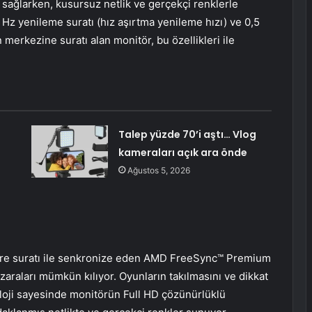
i sağlarken, kusursuz netlik ve gerçekçi renklerle
 Hz yenileme suratı (hız aşırtma yenileme hızı) ve 0,5
merkezine suratı alan monitör, bu özellikleri ile
Talep yüzde 70’i aştı… Vlog
kameraları açık ara önde
Ağustos 5, 2026
 kare suratı ile senkronize eden AMD FreeSync™ Premium
zaraları mümkün kılıyor. Oyunların takılmasını ve dikkat
oloji sayesinde monitörün Full HD çözünürlüklü