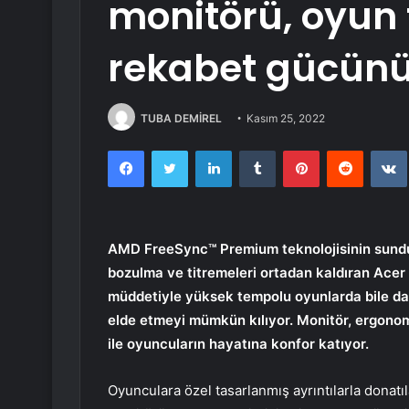
monitörü, oyun 
rekabet gücünü
TUBA DEMİREL
Kasım 25, 2022
Facebook
Twitter
LinkedIn
Tumblr
Pinterest
Reddit
AMD FreeSync™ Premium teknolojisinin sunduğ
bozulma ve titremeleri ortadan kaldıran Acer
müddetiyle yüksek tempolu oyunlarda bile daha 
elde etmeyi mümkün kılıyor. Monitör, ergonomik
ile oyuncuların hayatına konfor katıyor.
Oyunculara özel tasarlanmış ayrıntılarla dona