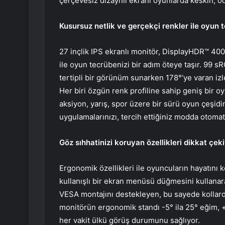
çerçevesiz dizaynlı ekranı oyunlarda keskin, o
Kusursuz netlik ve gerçekçi renkler ile oyun 
27 inçlik IPS ekranlı monitör, DisplayHDR™ 40
ile oyun tecrübenizi bir adım öteye taşır. 99 s
tertipli bir görünüm sunarken 178°’ye varan izl
Her biri özgün renk profiline sahip geniş bir 
aksiyon, yarış, spor üzere bir sürü oyun çeşid
uygulamalarınızı, tercih ettiğiniz modda otoma
Göz sıhhatinizi koruyan özellikleri dikkat çek
Ergonomik özellikleri ile oyuncuların hayatını ko
kullanışlı bir ekran menüsü düğmesini kullanara
VESA montajını destekleyen, bu sayede kollarda
monitörün ergonomik standı -5° ila 25° eğim, 
her vakit ülkü görüş durumunu sağlıyor.