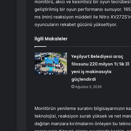
monitörü, akıcı ve kesintisiz bir oyun tecrübes
geliştirilmiş bir oyun performansı sunuyor. 165
ms (min) reaksiyon müddeti ile Nitro XV272S’in 
oyuncuların rekabet gücünü yükseltiyor.
İlgili Makaleler
Yeşilyurt Belediyesi araç
filosunu 220 milyon TL’lik 31
yeni iş makinasıyla
güçlendirdi
Ağustos 5, 2026
Monitörün yenileme suratını bilgisayarınızın
teknolojisi, reaksiyon suratı yüksek ve net man
dağıtan manzara kırılmalarını önleyen bu tekn