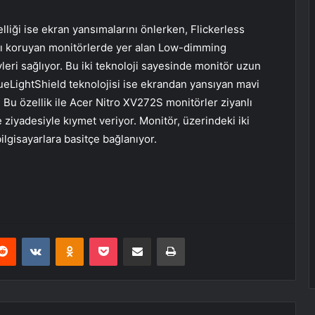
iği ise ekran yansımalarını önlerken, Flickerless
rşı koruyan monitörlerde yer alan Low-dimming
leri sağlıyor. Bu iki teknoloji sayesinde monitör uzun
eLightShield teknolojisi ise ekrandan yansıyan mavi
. Bu özellik ile Acer Nitro XV272S monitörler ziyanlı
e ziyadesiyle kıymet veriyor.
Monitör, üzerindeki iki
ilgisayarlara basitçe bağlanıyor.
erest
Reddit
VKontakte
Odnoklassniki
Pocket
E-Posta ile paylaş
Yazdır