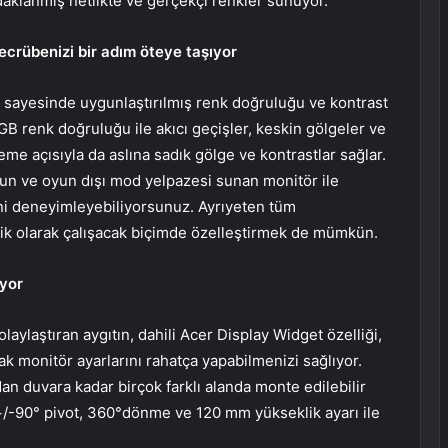
daklanmış netlikte ve gerçekçi renkler sunuyor.
tecrübenizi bir adım öteye taşıyor
0 sayesinde uygunlaştırılmış renk doğruluğu ve kontrast
RGB renk doğruluğu ile akıcı geçişler, keskin gölgeler ve
eme açısıyla da aslına sadık gölge ve kontrastlar sağlar.
oyun ve oyun dışı mod yelpazesi sunan monitör ile
ini deneyimleyebiliyorsunuz. Ayrıyeten tüm
tik olarak çalışacak biçimde özelleştirmek de mümkün.
iyor
laylaştıran aygıtın, dahili Acer Display Widget özelliği,
k monitör ayarlarını rahatça yapabilmenizi sağlıyor.
n duvara kadar birçok farklı alanda monte edilebilir
+/-90° pivot, 360°dönme ve 120 mm yükseklik ayarı ile