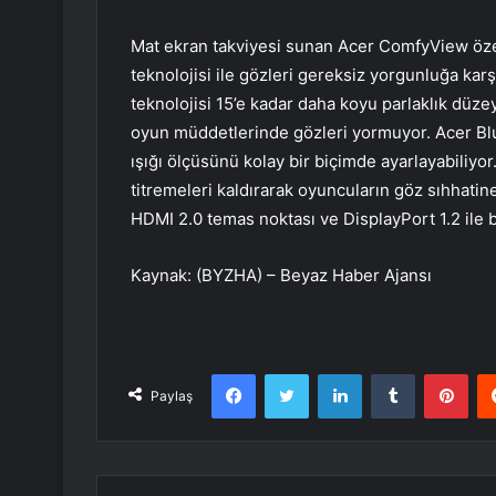
Mat ekran takviyesi sunan Acer ComfyView özell
teknolojisi ile gözleri gereksiz yorgunluğa ka
teknolojisi 15’e kadar daha koyu parlaklık düzey
oyun müddetlerinde gözleri yormuyor. Acer Blu
ışığı ölçüsünü kolay bir biçimde ayarlayabiliyor
titremeleri kaldırarak oyuncuların göz sıhhatin
HDMI 2.0 temas noktası ve DisplayPort 1.2 ile b
Kaynak: (BYZHA) – Beyaz Haber Ajansı
Facebook
Twitter
LinkedIn
Tumblr
Pint
Paylaş