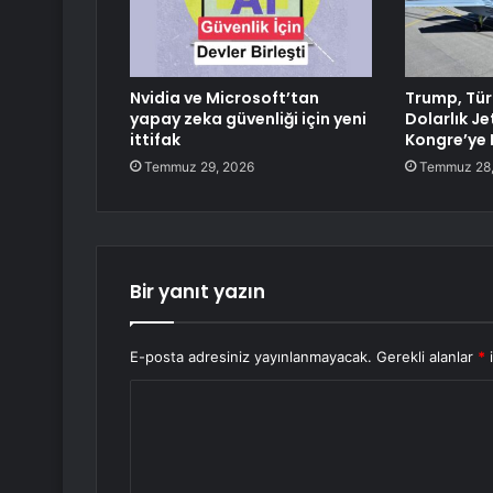
Nvidia ve Microsoft’tan
Trump, Tür
yapay zeka güvenliği için yeni
Dolarlık Je
ittifak
Kongre’ye
Temmuz 29, 2026
Temmuz 28,
Bir yanıt yazın
E-posta adresiniz yayınlanmayacak.
Gerekli alanlar
*
i
Y
o
r