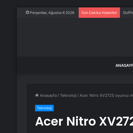
GoPr
Perşembe, Ağustos 6 2026
Son Dakika Haberleri
ANASAY
Anasayfa
/
Teknoloji
/
Acer Nitro XV272S oyuncu mo
Teknoloji
Acer Nitro XV2