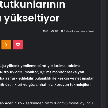
tutkunlarının
 yükseltiyor
0
10
2 dakika okuma süresi
VKontakte
Odnoklassniki
Pocket
u yüksek yenileme süratiyle kırılma, takılma,
 Nitro XV272S monitör, 0,5 ms monitör reaksiyon
az fark edilebilir bulanıklık ile keskin ve net imajlar
 özellikleri ve göz sıhhatinizi koruyan teknolojileri
tılan Acer’ın XV2 serisinden Nitro XV272S model oyuncu