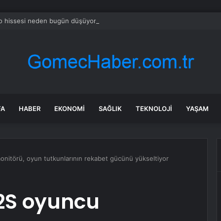
o hissesi neden bugün düşüyor?
FA
HABER
EKONOMI
SAĞLIK
TEKNOLOJI
YAŞAM
nitörü, oyun tutkunlarının rekabet gücünü yükseltiyor
72S oyuncu