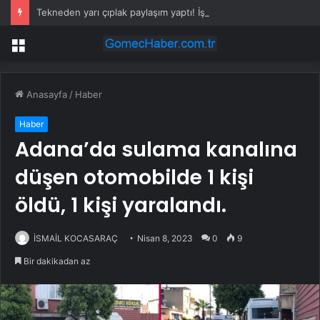
Tekneden yarı çıplak paylaşım yaptı! İşte cinsiyet değiştiren Rüzgar Erkoçlar’ın son hali
Menü
Anasayfa
/
Haber
Haber
Adana’da sulama kanalına
düşen otomobilde 1 kişi
öldü, 1 kişi yaralandı.
İSMAİL KOCASARAÇ
Nisan 8, 2023
0
9
Bir dakikadan az