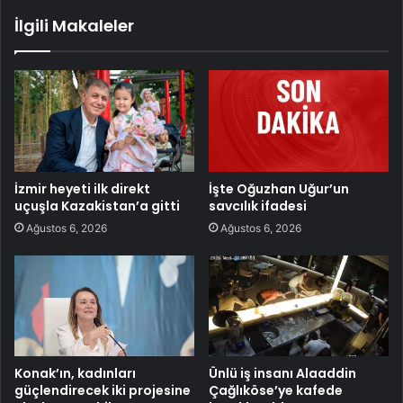
İlgili Makaleler
İzmir heyeti ilk direkt
İşte Oğuzhan Uğur’un
uçuşla Kazakistan’a gitti
savcılık ifadesi
Ağustos 6, 2026
Ağustos 6, 2026
Konak’ın, kadınları
Ünlü iş insanı Alaaddin
güçlendirecek iki projesine
Çağlıköse’ye kafede