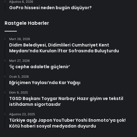
Ağustos 6, 2026
GoPro hissesi neden bugün düşüyor?
Rastgele Haberler
Mart 26, 2026
Didim Belediyesi, Didimlileri Cumhuriyet Kent
Meydanı’nda Kurulan İftar Sofrasında Buluşturdu
Mart 27, 2026
‘İç cephe adaletle güçlenir’
Ocak 5, 2026
Eğriçimen Yaylası’nda Kar Yağışı
Ekim 9, 2025
TGSD Başkanı Toygar Narbay: Hazır giyim ve tekstil
istihdamın sigortasıdır
Ağustos 23, 2025
Türkiye aşığı Japon YouTuber Yoshi Enomoto’ya şok!
Kötü haberi sosyal medyadan duyurdu