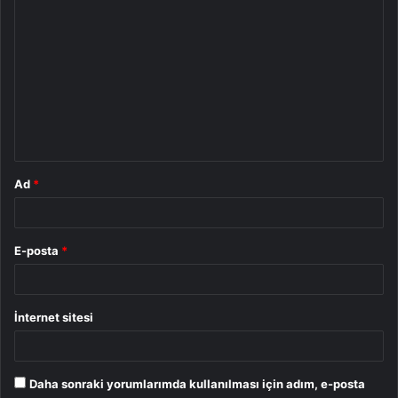
Y
o
r
u
m
*
Ad
*
E-posta
*
İnternet sitesi
Daha sonraki yorumlarımda kullanılması için adım, e-posta