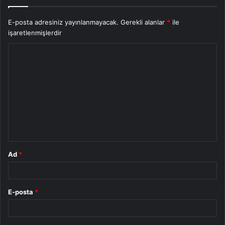
E-posta adresiniz yayınlanmayacak.
Gerekli alanlar
*
ile
işaretlenmişlerdir
Y
o
r
u
m
*
Ad
*
E-posta
*