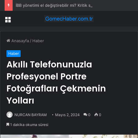
İBB yönetimi el değiştirebilir mi? Kritik senaryoda 10 üye detayı
Menü
Anasayfa
/
Haber
Haber
Akıllı Telefonunuzla
Profesyonel Portre
Fotoğrafları Çekmenin
Yolları
NURCAN BAYRAM
Mayıs 2, 2024
0
0
1 dakika okuma süresi