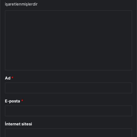
işaretlenmişlerdir
Y
o
r
u
m
*
Ad
*
E-posta
*
İnternet sitesi