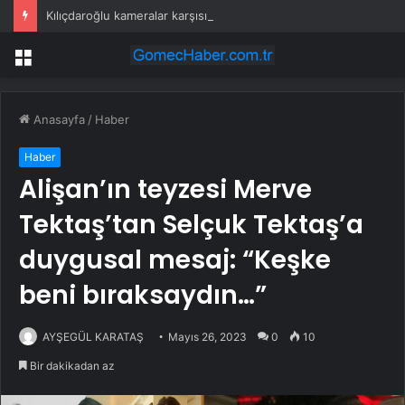
Kılıçdaroğlu kameralar karşısına geçti: Özel ile bayramlaşırız, düşman değiliz
Menü
Anasayfa
/
Haber
Haber
Alişan’ın teyzesi Merve
Tektaş’tan Selçuk Tektaş’a
duygusal mesaj: “Keşke
beni bıraksaydın…”
AYŞEGÜL KARATAŞ
Mayıs 26, 2023
0
10
Bir dakikadan az