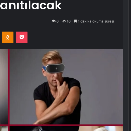
Tanıtılacak
0
10
1 dakika okuma süresi
VKontakte
Odnoklassniki
Pocket