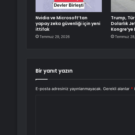
Nvidia ve Microsoft’tan
Trump, Tür
yapay zeka güvenliği için yeni
Dolarlık Je
ittifak
Kongre’ye
Temmuz 29, 2026
Temmuz 28,
Bir yanıt yazın
E-posta adresiniz yayınlanmayacak.
Gerekli alanlar
*
i
Y
o
r
u