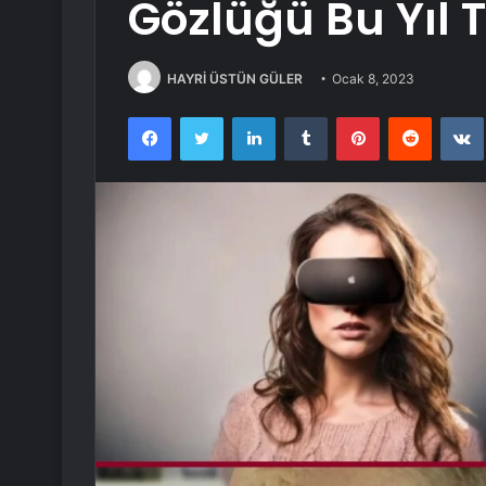
Gözlüğü Bu Yıl 
HAYRİ ÜSTÜN GÜLER
Ocak 8, 2023
Facebook
Twitter
LinkedIn
Tumblr
Pinterest
Reddit