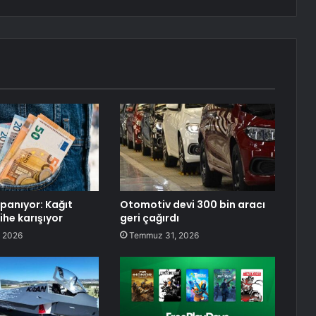
apanıyor: Kağıt
Otomotiv devi 300 bin aracı
ihe karışıyor
geri çağırdı
 2026
Temmuz 31, 2026