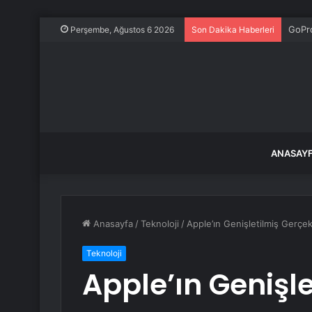
GoPr
Perşembe, Ağustos 6 2026
Son Dakika Haberleri
ANASAY
Anasayfa
/
Teknoloji
/
Apple’ın Genişletilmiş Gerçek
Teknoloji
Apple’ın Genişle