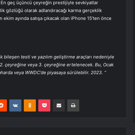
 En geç üçüncü çeyreğin prestijiyle sevkiyatlar
eklik gözlüğü olarak adlandıracağı karma gerçeklik
n ekim ayında satışa çıkacak olan iPhone 15’ten önce
ik bileşen testi ve yazılım geliştirme araçları nedeniyle
 2. çeyreğine veya 3. çeyreğine ertelenecek. Bu, Ocak
kbaharda veya WWDC’de piyasaya sürülebilir. 2023. “
erest
Reddit
VKontakte
Odnoklassniki
Pocket
E-Posta ile paylaş
Yazdır