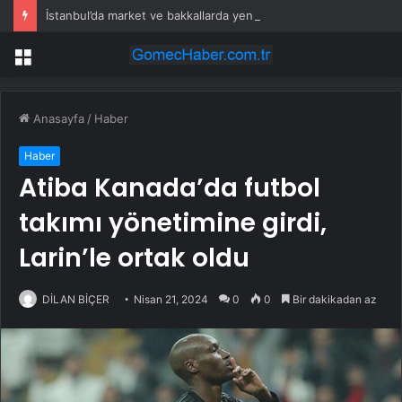
İstanbul’da market ve bakkallarda yeni uygulama devreye girdi
Menü
Anasayfa
/
Haber
Haber
Atiba Kanada’da futbol
takımı yönetimine girdi,
Larin’le ortak oldu
DİLAN BİÇER
Nisan 21, 2024
0
0
Bir dakikadan az