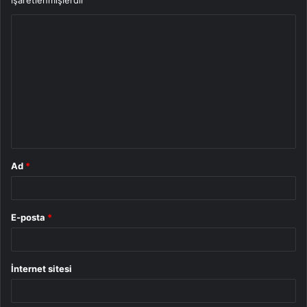
Y
o
r
u
m
*
Ad
*
E-posta
*
İnternet sitesi