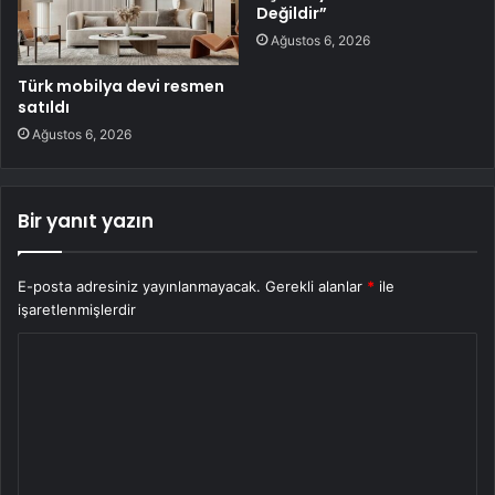
Değildir”
Ağustos 6, 2026
Türk mobilya devi resmen
satıldı
Ağustos 6, 2026
Bir yanıt yazın
E-posta adresiniz yayınlanmayacak.
Gerekli alanlar
*
ile
işaretlenmişlerdir
Y
o
r
u
m