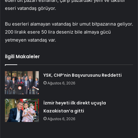
eden bit pazarı esnafları; çarşı pazardaki yeni ve taksitli
eseri vatandaş görüyor.
Bu eserleri alamayan vatandaş bir umut bitpazarına geliyor.
200 liralık esere 50 lira deseniz bile almaya gücü
yetmeyen vatandaş var.
İlgili Makaleler
YSK, CHP’nin Başvurusunu Reddetti
Ağustos 6, 2026
İzmir heyeti ilk direkt uçuşla
Kazakistan’a gitti
Ağustos 6, 2026