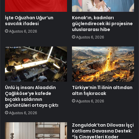
İşte Oğuzhan Uğur’un
Konak’ın, kadınları
savcılık ifadesi
güçlendirecek iki projesine
uluslararası hibe
Ağustos 6, 2026
Ağustos 6, 2026
Ünlü iş insanı Alaaddin
Türkiye’nin 11 ilinin altından
Çağlıköse’ye kafede
altın fışkıracak
bıçaklı saldırının
Ağustos 6, 2026
görüntüleri ortaya çıktı
Ağustos 6, 2026
Zonguldak’tan Dilovası İşçi
Katliamı Davasına Destek:
“İş Cinayetleri Kader