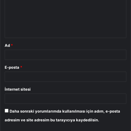
r
u
m
*
Ad
*
E-posta
*
İnternet sitesi
Daha sonraki yorumlarımda kullanılması için adım, e-posta
adresim ve site adresim bu tarayıcıya kaydedilsin.