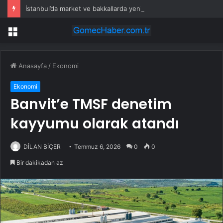
İstanbul’da market ve bakkallarda yeni uygulama devreye girdi
Menü
Anasayfa
/
Ekonomi
Ekonomi
Banvit’e TMSF denetim
kayyumu olarak atandı
DİLAN BİÇER
Temmuz 6, 2026
0
0
Bir dakikadan az