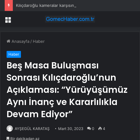
Kılıçdaroğlu kameralar karşısına geçti: Özel ile bayramlaşırız, düşman değiliz
Menü
Anasayfa
/
Haber
Haber
Beş Masa Buluşması
Sonrası Kılıçdaroğlu’nun
Açıklaması: “Yürüyüşümüz
Aynı İnanç ve Kararlılıkla
Devam Ediyor”
AYŞEGÜL KARATAŞ
Mart 30, 2023
0
4
Bir dakikadan az