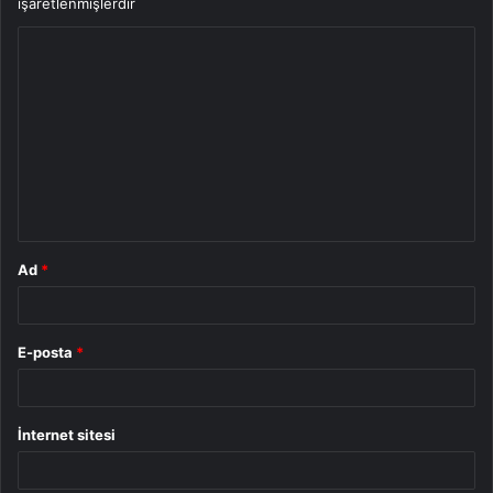
işaretlenmişlerdir
Y
o
r
u
m
*
Ad
*
E-posta
*
İnternet sitesi