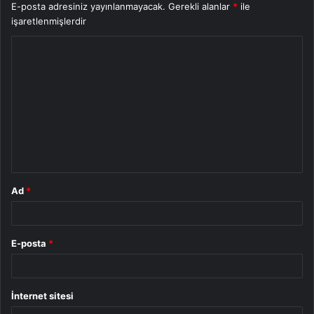
E-posta adresiniz yayınlanmayacak.
Gerekli alanlar
*
ile
işaretlenmişlerdir
Y
o
r
u
m
*
Ad
*
E-posta
*
İnternet sitesi