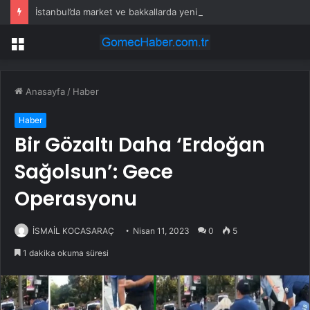
İstanbul’da market ve bakkallarda yeni uygulama devreye girdi
Menü
Anasayfa
/
Haber
Haber
Bir Gözaltı Daha ‘Erdoğan
Sağolsun’: Gece
Operasyonu
İSMAİL KOCASARAÇ
Nisan 11, 2023
0
5
1 dakika okuma süresi