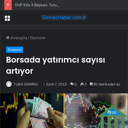
CHP Kilis İl Başkanı Tutuklandı
Menü
Anasayfa
/
Ekonomi
Ekonomi
Borsada yatırımcı sayısı
artıyor
TUBA DEMİREL
Eylül 7, 2023
0
5
Bir dakikadan az