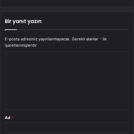
Bir yanıt yazın
E-posta adresiniz yayınlanmayacak.
Gerekli alanlar
*
ile
işaretlenmişlerdir
Y
o
r
u
m
*
Ad
*