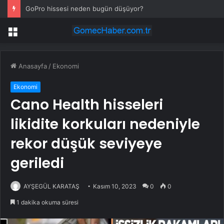
GoPro hissesi neden bugün düşüyor?
Menü
Anasayfa
/
Ekonomi
Ekonomi
Cano Health hisseleri
likidite korkuları nedeniyle
rekor düşük seviyeye
geriledi
AYŞEGÜL KARATAŞ
Kasım 10, 2023
0
0
1 dakika okuma süresi