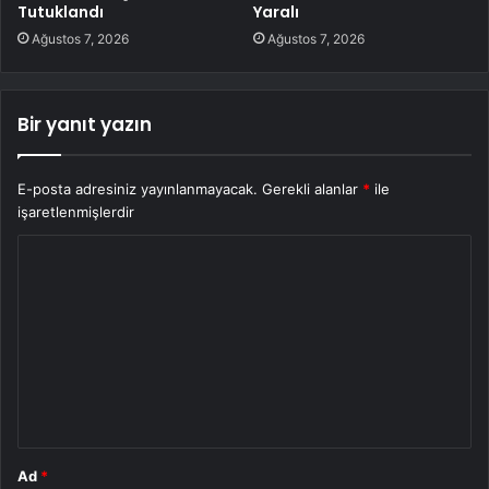
Tutuklandı
Yaralı
Ağustos 7, 2026
Ağustos 7, 2026
Bir yanıt yazın
E-posta adresiniz yayınlanmayacak.
Gerekli alanlar
*
ile
işaretlenmişlerdir
Y
o
r
u
m
*
Ad
*