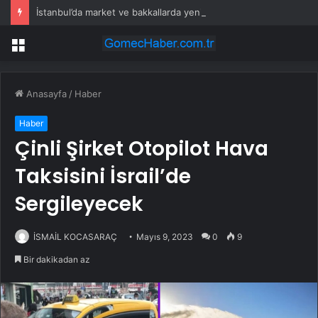
İstanbul’da market ve bakkallarda yeni uygulama devreye girdi
Menü
Anasayfa
/
Haber
Haber
Çinli Şirket Otopilot Hava
Taksisini İsrail’de
Sergileyecek
İSMAİL KOCASARAÇ
Mayıs 9, 2023
0
9
Bir dakikadan az