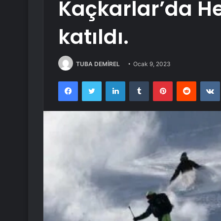
Kaçkarlar’da He
katıldı.
TUBA DEMİREL
Ocak 9, 2023
Facebook
Twitter
LinkedIn
Tumblr
Pinterest
Reddit