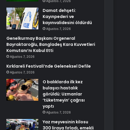
Ağustos 7, 2026
Damat dehşeti:
Kayınpederi ve
kayınvalidesini öldürdü
Ağustos 7, 2026
Genelkurmay Başkanı Orgeneral
Bayraktaroğlu, Bangladeş Kara Kuvvetleri
Komutanı’nı Kabul Etti
Ağustos 7, 2026
Kırklareli Festivali’nde Geleneksel Defile
Ağustos 7, 2026
O balıklarda ilk kez
bulaşıcı hastalık
görüldü: Uzmanlar
‘tüketmeyin’ çağrısı
yaptı
Ağustos 7, 2026
Yaz meyvesinin kilosu
300 liraya fırladı, emekli