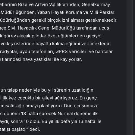
etlerinin Rize ve Artvin Valiliklerinden, Genelkurmay
 Müdürlüğünden, Yaban Hayatı Koruma ve Milli Parklar
üdürlüğünden gerekli birçok izni alması gerekmektedir.
nce Sivil Havacılık Genel Müdürlüğü tarafından uçuş
rak görev alacak pilotlar özel eğitimlerden geçiyor.
ve kış üslerinde hayatta kalma eğitimi verilmektedir.
radyolar, uydu telefonları, GPRS vericileri ve haritalar
tlarındaki hava yastıkları ile kayıyorlar.
 talep nedeniyle bu yıl sürenin uzatıldığını
l ilk kez çocuklu bir aileyi ağırlıyoruz. En genç
 misafir ağırlamayı planlıyoruz.Dün uçuşumuzu
ski dönemi 13 hafta sürecek.Normal döneme ilk
ı, sonra 10 oldu. Bu yıl ilk defa yılı 13 hafta ile
atışı başladı” dedi.