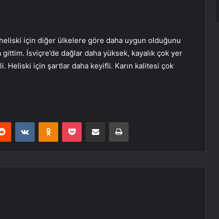
 heliski için diğer ülkelere göre daha uygun olduğunu
 gittim. İsviçre’de dağlar daha yüksek, kayalık çok yer
. Heliski için şartlar daha keyifli. Karın kalitesi çok
erest
Reddit
VKontakte
Odnoklassniki
Pocket
E-Posta ile paylaş
Yazdır