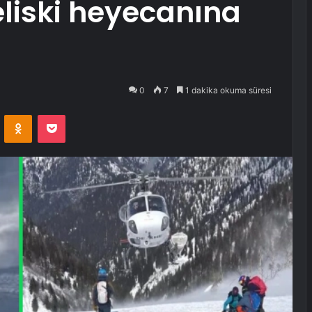
liski heyecanına
0
7
1 dakika okuma süresi
VKontakte
Odnoklassniki
Pocket