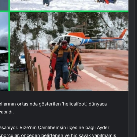
llarının ortasında gösterilen ‘helicalfoot’, dünyaca
apıldı.
yaşanıyor. Rize’nin Çamlıhemşin ilçesine bağlı Ayder
 sporcular, önceden belirlenen ve hiç kayak yapılmamış