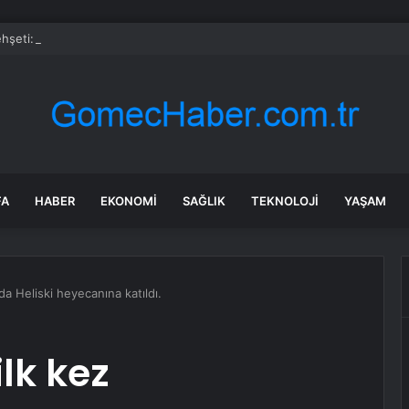
şeti: Kayınpederi ve kayınvalidesini öldürdü
FA
HABER
EKONOMI
SAĞLIK
TEKNOLOJI
YAŞAM
’da Heliski heyecanına katıldı.
ilk kez