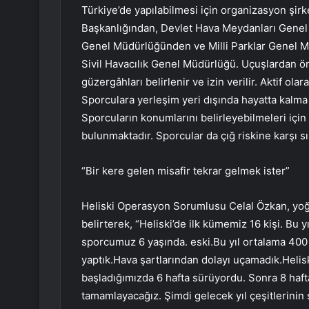
Türkiye’de yapılabilmesi için organizasyon şirk
Başkanlığından, Devlet Hava Meydanları Genel
Genel Müdürlüğünden ve Milli Parklar Genel M
Sivil Havacılık Genel Müdürlüğü. Uçuşlardan ö
güzergâhları belirlenir ve izin verilir. Aktif ola
Sporculara yerleşim yeri dışında hayatta kalma 
Sporcuların konumlarını belirleyebilmeleri için 
bulunmaktadır. Sporcular da çığ riskine karşı sır
“Bir kere gelen misafir tekrar gelmek ister”
Heliski Operasyon Sorumlusu Celal Özkan, yoğun
belirterek, “Heliski’de ilk kümemiz 16 kişi. Bu yı
sporcumuz 6 yaşında. eski.Bu yıl ortalama 400
yaptık.Hava şartlarından dolayı uçamadık.Heli
başladığımızda 6 hafta sürüyordu. Sonra 8 haftayd
tamamlayacağız. Şimdi gelecek yıl çeşitlerinin s