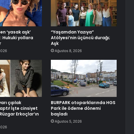
den ‘yasak aşk’
“Yaşamdan Yazıya”
: Hukuki yollara
Atölyesi’nin üçüncü durağı;
r
Aşk
2026
Ağustos 8, 2026
arı çıplak
BURPARK otoparklarında HGS
ptı! İşte cinsiyet
Park ile ödeme dönemi
Rüzgar Erkoçlar’ın
başladı
Ağustos 5, 2026
2026