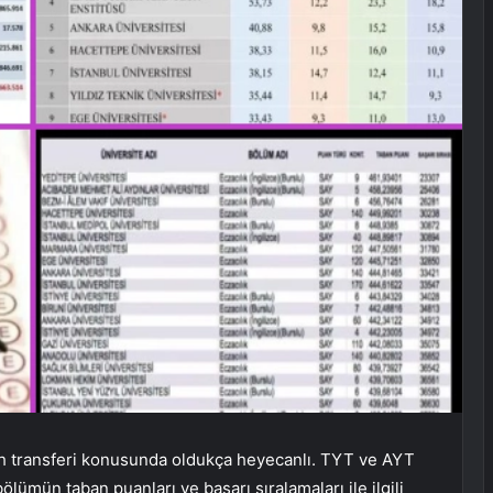
cih transferi konusunda oldukça heyecanlı. TYT ve AYT
bölümün taban puanları ve başarı sıralamaları ile ilgili