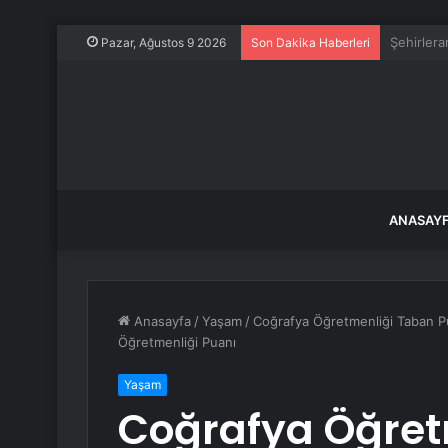
İBB yönet
Pazar, Ağustos 9 2026
Son Dakika Haberleri
ANASAY
Anasayfa
/
Yaşam
/
Coğrafya Öğretmenliği Taban Pu
Öğretmenliği Puanı
Yaşam
Coğrafya Öğret