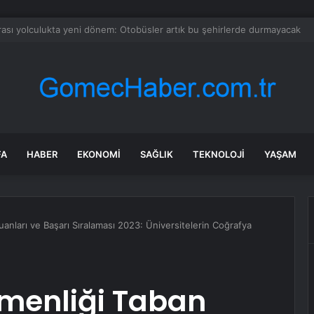
imi el değiştirebilir mi? Kritik senaryoda 10 üye detayı
FA
HABER
EKONOMI
SAĞLIK
TEKNOLOJI
YAŞAM
anları ve Başarı Sıralaması 2023: Üniversitelerin Coğrafya
menliği Taban