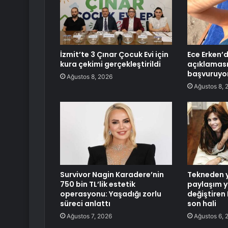
İzmit’te 3 Çınar Çocuk Evi için
Ece Erken’
kura çekimi gerçekleştirildi
açıklaması
başvuruyo
Ağustos 8, 2026
Ağustos 8, 
Survivor Nagin Karadere’nin
Tekneden y
750 bin TL’lik estetik
paylaşım ya
operasyonu: Yaşadığı zorlu
değiştiren 
süreci anlattı
son hali
Ağustos 7, 2026
Ağustos 6, 