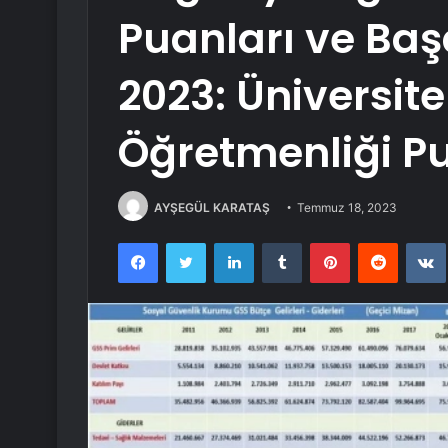
Puanları ve Baş
2023: Üniversit
Öğretmenliği P
AYŞEGÜL KARATAŞ
Temmuz 18, 2023
Facebook
Twitter
LinkedIn
Tumblr
Pinterest
Reddit