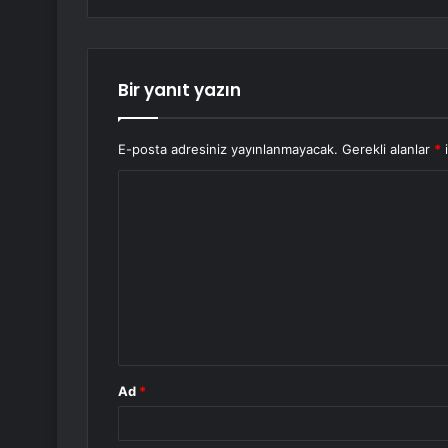
Bir yanıt yazın
E-posta adresiniz yayınlanmayacak.
Gerekli alanlar
*
i
Y
o
r
u
m
*
Ad
*