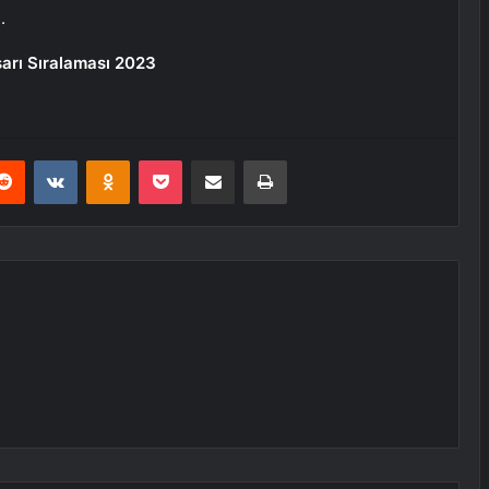
.
arı Sıralaması 2023
erest
Reddit
VKontakte
Odnoklassniki
Pocket
E-Posta ile paylaş
Yazdır