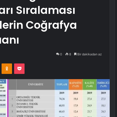
arı Sıralaması
elerin Coğrafya
uanı
0
8
Bir dakikadan az
VKontakte
Odnoklassniki
Pocket