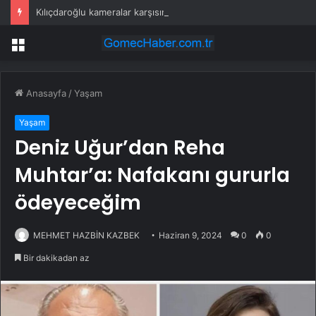
Kılıçdaroğlu kameralar karşısına geçti: Özel ile bayramlaşırız, düşman değiliz
Menü
Anasayfa
/
Yaşam
Yaşam
Deniz Uğur’dan Reha
Muhtar’a: Nafakanı gururla
ödeyeceğim
MEHMET HAZBİN KAZBEK
Haziran 9, 2024
0
0
Bir dakikadan az