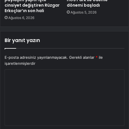
cinsiyet değiştiren Rüzgar
dönemi başladı
Erkoçlar’ın son hali
Ağustos 5, 2026
Ağustos 6, 2026
Bir yanıt yazın
E-posta adresiniz yayınlanmayacak.
Gerekli alanlar
*
ile
işaretlenmişlerdir
Y
o
r
u
m
*