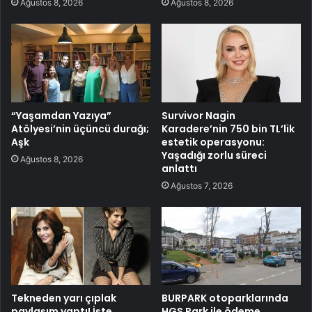
Ağustos 8, 2026
Ağustos 8, 2026
“Yaşamdan Yazıya”
Survivor Nagin
Atölyesi’nin üçüncü durağı;
Karadere’nin 750 bin TL’lik
Aşk
estetik operasyonu:
Yaşadığı zorlu süreci
Ağustos 8, 2026
anlattı
Ağustos 7, 2026
Tekneden yarı çıplak
BURPARK otoparklarında
paylaşım yaptı! İşte
HGS Park ile ödeme