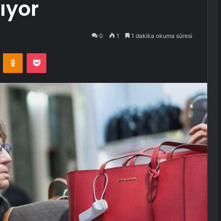
rıyor
0
1
1 dakika okuma süresi
VKontakte
Odnoklassniki
Pocket