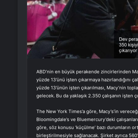
ABD’nin en büyük perakende zincirlerinden Ma
yüzde 13’ünü işten çıkarmaya hazırlandığını çal
yüzde 13’ünün işten çıkarılması, Macy’nin topl
gelecek. Bu da yaklaşık 2.350 çalışanın işten ç
The New York Times’a göre, Macy’s’in vereceği 
Bloomingdale’s ve Bluemercury’deki çalışanlar
göre, söz konusu ‘küçülme’ bazı durumların ortad
birleştirilmesiyle sağlanacak. Şirket ayrıca 56