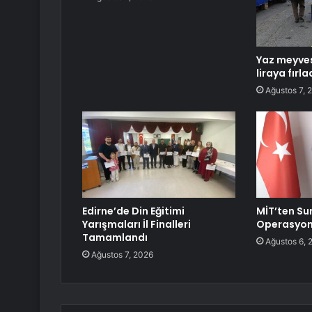
Yaz meyves
liraya fırla
Ağustos 7, 
Edirne’de Din Eğitimi
MİT’ten Su
Yarışmaları İl Finalleri
Operasyo
Tamamlandı
Ağustos 6, 
Ağustos 7, 2026