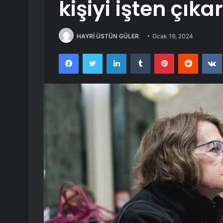
kişiyi işten çıka
HAYRİ ÜSTÜN GÜLER
Ocak 19, 2024
Facebook
Twitter
LinkedIn
Tumblr
Pinterest
Reddit