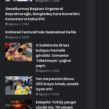
Ağustos 7, 2026
Genelkurmay Başkanı Orgeneral
Bayraktaroğlu, Bangladeş Kara Kuvvetleri
Komutanı’nı Kabul Etti
Ağustos 7, 2026
Kırklareli Festivali’nde Geleneksel Defile
Ağustos 7, 2026
O balıklarda ilk kez
bulaşıcı hastalık
görüldü: Uzmanlar
‘tüketmeyin’ çağrısı
yaptı
Ağustos 7, 2026
Yaz meyvesinin kilosu
300 liraya fırladı, emekli
isyan etti
Ağustos 7, 2026
Eskişehir TUSAŞ yangın
söndü mü, TEİ yangın