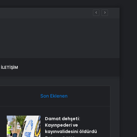
’nı Kabul Etti
İLETIŞIM
Son Eklenen
Damat dehşeti:
Kayınpederi ve
kayınvalidesini öldürdü