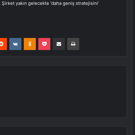
Şirket yakın gelecekte ‘daha geniş stratejisini’
erest
Reddit
VKontakte
Odnoklassniki
Pocket
E-Posta ile paylaş
Yazdır