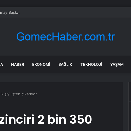
may Başkanı Orgeneral Bayraktaroğlu, Bangladeş Kara Kuvvetleri Komutanı
FA
HABER
EKONOMI
SAĞLIK
TEKNOLOJI
YAŞAM
kişiyi işten çıkarıyor
inciri 2 bin 350