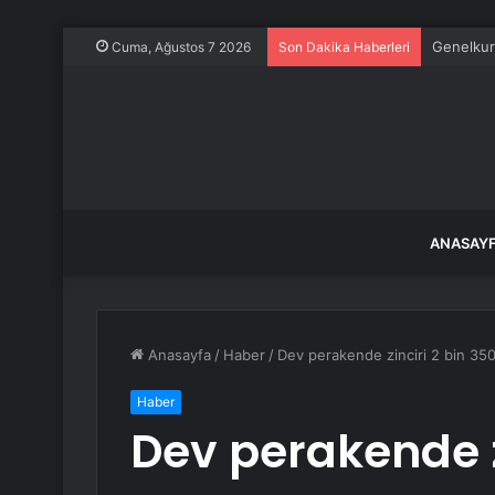
Genelkur
Cuma, Ağustos 7 2026
Son Dakika Haberleri
ANASAY
Anasayfa
/
Haber
/
Dev perakende zinciri 2 bin 350 
Haber
Dev perakende z