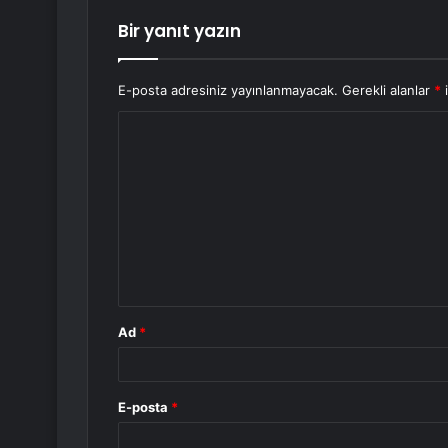
Bir yanıt yazın
E-posta adresiniz yayınlanmayacak.
Gerekli alanlar
*
i
Y
o
r
u
m
*
Ad
*
E-posta
*