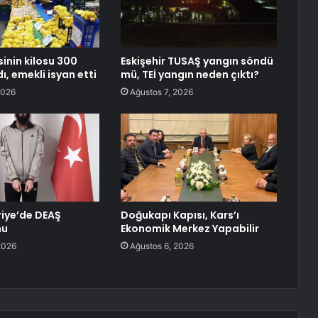
inin kilosu 300
Eskişehir TUSAŞ yangın söndü
dı, emekli isyan etti
mü, TEİ yangın neden çıktı?
2026
Ağustos 7, 2026
riye’de DEAŞ
Doğukapı Kapısı, Kars’ı
nu
Ekonomik Merkez Yapabilir
2026
Ağustos 6, 2026