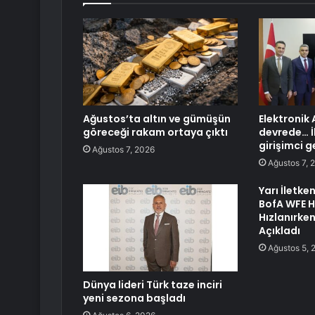
Ağustos’ta altın ve gümüşün
Elektronik 
göreceği rakam ortaya çıktı
devrede… İl
girişimci g
Ağustos 7, 2026
Ağustos 7, 
Yarı İletke
BofA WFE 
Hızlanırken
Açıkladı
Ağustos 5, 
Dünya lideri Türk taze inciri
yeni sezona başladı