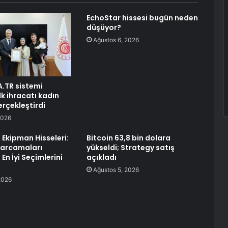
EchoStar hissesi bugün neden
düşüyor?
Ağustos 6, 2026
A.TR sistemi
k ihracatı kadın
erçekleştirdi
2026
n Ekipman Hisseleri:
Bitcoin 63,8 bin dolara
Harcamaları
yükseldi; Strategy satış
 En İyi Seçimlerini
açıkladı
Ağustos 5, 2026
2026