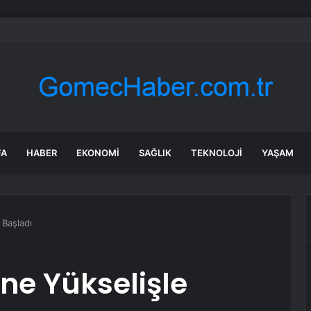
k dünyasının dev markasında kardeşler miras için birbirine düştü
FA
HABER
EKONOMI
SAĞLIK
TEKNOLOJI
YAŞAM
 Başladı
üne Yükselişle