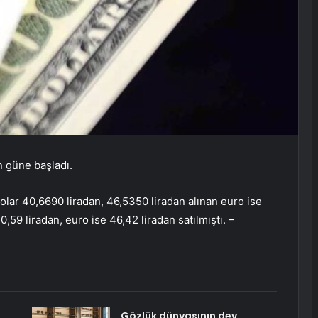
n güne başladı.
dolar 40,6690 liradan, 46,5350 liradan alınan euro ise
,59 liradan, euro ise 46,42 liradan satılmıştı. –
Gözlük dünyasının dev