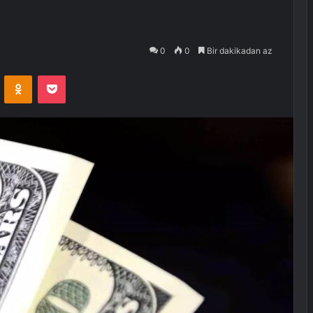
0
0
Bir dakikadan az
VKontakte
Odnoklassniki
Pocket