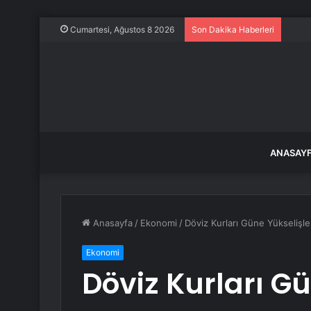
Gözlü
Cumartesi, Ağustos 8 2026
Son Dakika Haberleri
ANASAY
Anasayfa
/
Ekonomi
/
Döviz Kurları Güne Yükselişle
Ekonomi
Döviz Kurları G