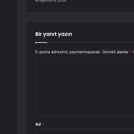
Ağustos 6, 2026
Bir yanıt yazın
E-posta adresiniz yayınlanmayacak.
Gerekli alanlar
*
i
Y
o
r
u
m
*
Ad
*