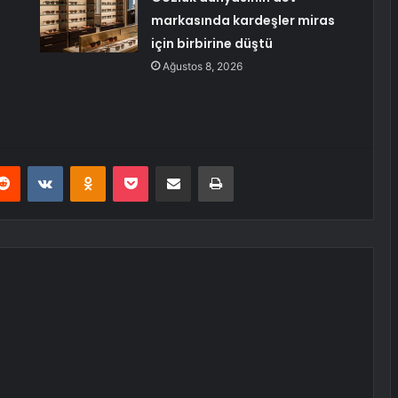
markasında kardeşler miras
için birbirine düştü
Ağustos 8, 2026
erest
Reddit
VKontakte
Odnoklassniki
Pocket
E-Posta ile paylaş
Yazdır