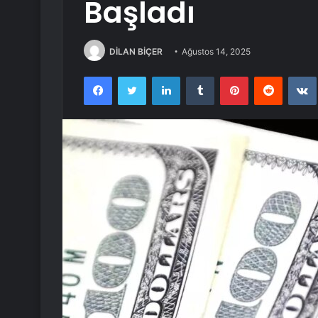
Başladı
DİLAN BİÇER
Ağustos 14, 2025
Facebook
Twitter
LinkedIn
Tumblr
Pinterest
Reddit