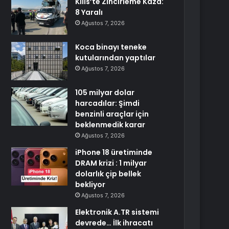
Kilis’te Zincirleme Kaza:
8 Yaralı
Ağustos 7, 2026
Koca binayı teneke
kutularından yaptılar
Ağustos 7, 2026
105 milyar dolar
harcadılar: Şimdi
benzinli araçlar için
beklenmedik karar
Ağustos 7, 2026
iPhone 18 üretiminde
DRAM krizi : 1 milyar
dolarlık çip bellek
bekliyor
Ağustos 7, 2026
Elektronik A.TR sistemi
devrede… İlk ihracatı