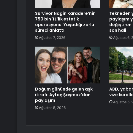
Survivor Nagin Karadere’nin
Tekneden y
750 bin TL’lik estetik
paylaşım ya
operasyonu: Yaşadığı zorlu
değiştiren 
süreci anlattı
son hali
Ağustos 7, 2026
Ağustos 6, 
Doğum gününde gelen aşk
ABD, yaban
itirafı: Aytaç Şaşmaz’dan
vize kuralla
paylaşım
Ağustos 5, 
Ağustos 5, 2026