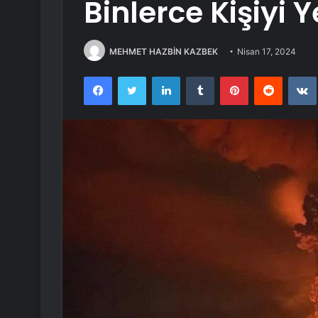
Binlerce Kişiyi Y
MEHMET HAZBİN KAZBEK
Nisan 17, 2024
Facebook
Twitter
LinkedIn
Tumblr
Pinterest
Reddit