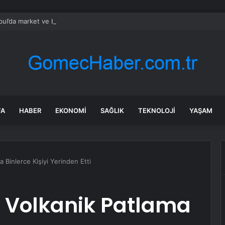
bul’da market ve bakkallarda yeni uygulama devreye girdi
FA
HABER
EKONOMI
SAĞLIK
TEKNOLOJI
YAŞAM
 Binlerce Kişiyi Yerinden Etti
 Volkanik Patlama