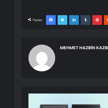
Facebook
Twitter
LinkedIn
Tumblr
Pint
Paylaş
MEHMET HAZBİN KAZB