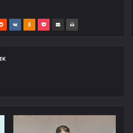
erest
Reddit
VKontakte
Odnoklassniki
Pocket
E-Posta ile paylaş
Yazdır
EK