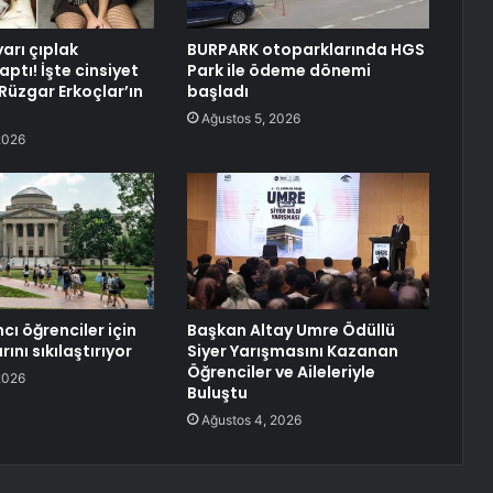
arı çıplak
BURPARK otoparklarında HGS
ptı! İşte cinsiyet
Park ile ödeme dönemi
Rüzgar Erkoçlar’ın
başladı
Ağustos 5, 2026
2026
cı öğrenciler için
Başkan Altay Umre Ödüllü
rını sıkılaştırıyor
Siyer Yarışmasını Kazanan
Öğrenciler ve Aileleriyle
2026
Buluştu
Ağustos 4, 2026