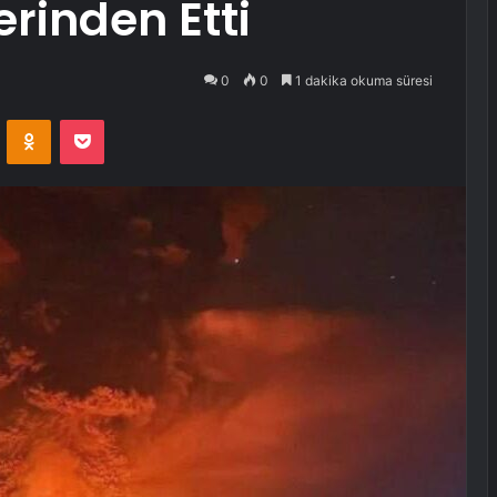
erinden Etti
0
0
1 dakika okuma süresi
VKontakte
Odnoklassniki
Pocket