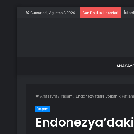
İstan
Cumartesi, Ağustos 8 2026
Son Dakika Haberleri
ANASAY
Anasayfa
/
Yaşam
/
Endonezya’daki Volkanik Patlama
Yaşam
Endonezya’daki