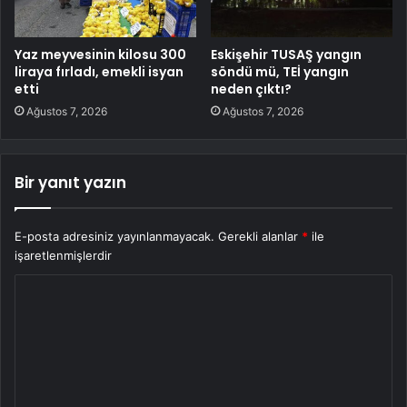
Yaz meyvesinin kilosu 300
Eskişehir TUSAŞ yangın
liraya fırladı, emekli isyan
söndü mü, TEİ yangın
etti
neden çıktı?
Ağustos 7, 2026
Ağustos 7, 2026
Bir yanıt yazın
E-posta adresiniz yayınlanmayacak.
Gerekli alanlar
*
ile
işaretlenmişlerdir
Y
o
r
u
m