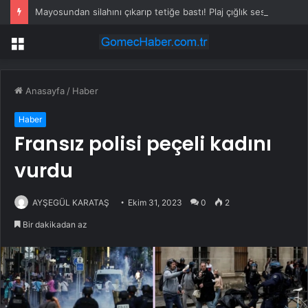
Mayosundan silahını çıkarıp tetiğe bastı! Plaj çığlık sesleriyle inledi
Menü
Anasayfa
/
Haber
Haber
Fransız polisi peçeli kadını
vurdu
AYŞEGÜL KARATAŞ
Ekim 31, 2023
0
2
Bir dakikadan az