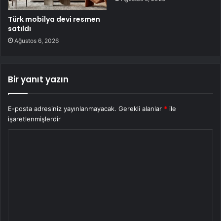
Türk mobilya devi resmen
satıldı
Ağustos 6, 2026
Bir yanıt yazın
E-posta adresiniz yayınlanmayacak.
Gerekli alanlar
*
ile
işaretlenmişlerdir
Y
o
r
u
m
*