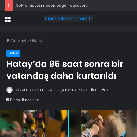
GoPro hissesi neden bugün düşüyor?
Menü
Anasayfa
/
Haber
Haber
Hatay’da 96 saat sonra bir
vatandaş daha kurtarıldı
HAYRİ ÜSTÜN GÜLER
Şubat 10, 2023
0
6
Bir dakikadan az