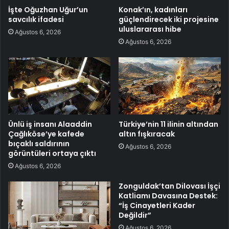
İşte Oğuzhan Uğur’un
Konak’ın, kadınları
savcılık ifadesi
güçlendirecek iki projesine
uluslararası hibe
Ağustos 6, 2026
Ağustos 6, 2026
Ünlü iş insanı Alaaddin
Türkiye’nin 11 ilinin altından
Çağlıköse’ye kafede
altın fışkıracak
bıçaklı saldırının
Ağustos 6, 2026
görüntüleri ortaya çıktı
Ağustos 6, 2026
Zonguldak’tan Dilovası İşçi
Katliamı Davasına Destek:
“İş Cinayetleri Kader
Değildir”
Ağustos 6, 2026