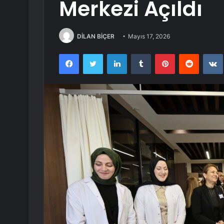
Merkezi Açıldı
DİLAN BİÇER
Mayıs 17, 2026
Facebook
Twitter
LinkedIn
Tumblr
Pinterest
Reddit