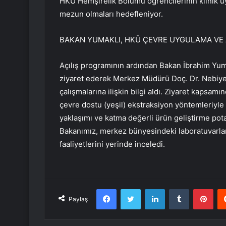
HKÜ Hemşirelik Bölümü öğrencilerinin klinik u
mezun olmaları hedefleniyor.
BAKAN YUMAKLI, HKÜ ÇEVRE UYGULAMA VE A
Açılış programının ardından Bakan İbrahim Yu
ziyaret ederek Merkez Müdürü Doç. Dr. Nebiye 
çalışmalarına ilişkin bilgi aldı. Ziyaret kapsamı
çevre dostu (yeşil) ekstraksiyon yöntemleriyle g
yaklaşımı ve katma değerli ürün geliştirme pota
Bakanımız, merkez bünyesindeki laboratuvarlar
faaliyetlerini yerinde inceledi.
Facebook
Twitter
LinkedIn
Tumblr
Pint
Paylaş