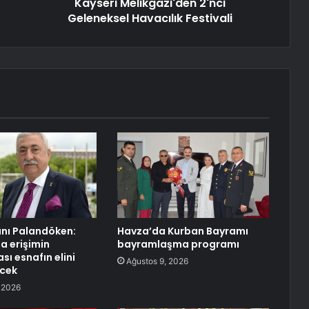
Kayseri Melikgazi'den 2'nci
Geleneksel Havacılık Festivali
nı Palandöken:
Havza’da Kurban Bayramı
 erişimin
bayramlaşma programı
ı esnafın elini
Ağustos 9, 2026
ecek
 2026