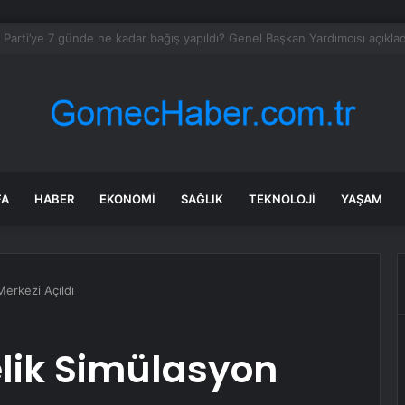
daroğlu kameralar karşısına geçti: Özel ile bayramlaşırız, düşman değiliz
FA
HABER
EKONOMI
SAĞLIK
TEKNOLOJI
YAŞAM
erkezi Açıldı
lik Simülasyon