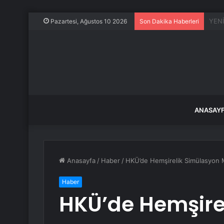
Kılıç
Pazartesi, Ağustos 10 2026
Son Dakika Haberleri
ANASAY
Anasayfa
/
Haber
/
HKÜ’de Hemşirelik Simülasyon M
Haber
HKÜ’de Hemşire