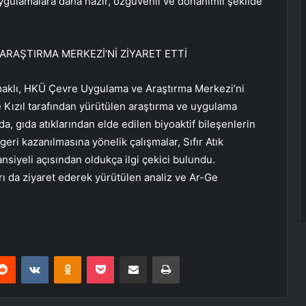
ygulamalara daha hazır, özgüvenli ve donanımlı şekilde
RAŞTIRMA MERKEZİ’Nİ ZİYARET ETTİ
maklı, HKÜ Çevre Uygulama ve Araştırma Merkezi’ni
Kızıl tarafından yürütülen araştırma ve uygulama
nda, gıda atıklarından elde edilen biyoaktif bileşenlerin
eri kazanılmasına yönelik çalışmalar, Sıfır Atık
nsiyeli açısından oldukça ilgi çekici bulundu.
ı da ziyaret ederek yürütülen analiz ve Ar-Ge
erest
Reddit
VKontakte
Odnoklassniki
Pocket
E-Posta ile paylaş
Yazdır