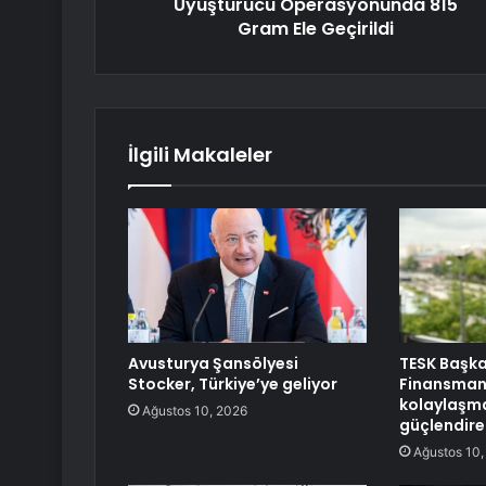
Uyuşturucu Operasyonunda 815
Gram Ele Geçirildi
İlgili Makaleler
Avusturya Şansölyesi
TESK Başka
Stocker, Türkiye’ye geliyor
Finansmana
kolaylaşmas
Ağustos 10, 2026
güçlendir
Ağustos 10,