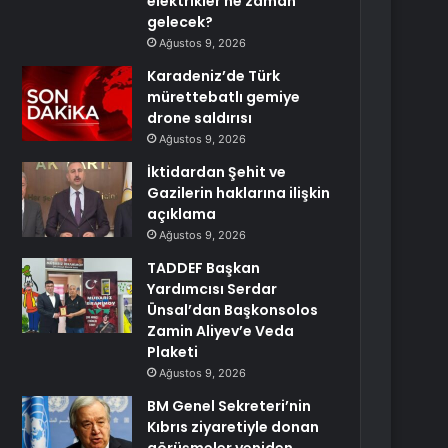
elektrikler ne zaman
gelecek?
Ağustos 9, 2026
Karadeniz’de Türk
mürettebatlı gemiye
drone saldırısı
Ağustos 9, 2026
İktidardan Şehit ve
Gazilerin haklarına ilişkin
açıklama
Ağustos 9, 2026
TADDEF Başkan
Yardımcısı Serdar
Ünsal’dan Başkonsolos
Zamin Aliyev’e Veda
Plaketi
Ağustos 9, 2026
BM Genel Sekreteri’nin
Kıbrıs ziyaretiyle donan