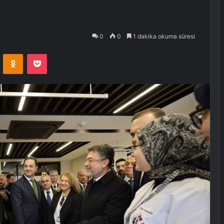
0
0
1 dakika okuma süresi
VKontakte
Odnoklassniki
Pocket