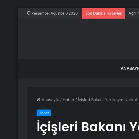
Ağrı 
Perşembe, Ağustos 6 2026
Son Dakika Haberleri
ANASAY
Anasayfa
/
Haber
/
İçişleri Bakanı Yerlikaya: Nark
Haber
İçişleri Bakanı 