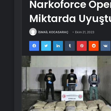
Narkoforce Ope
Miktarda Uyuştu
İSMAİL KOCASARAÇ
Ekim 21, 2023
Facebook
Twitter
LinkedIn
Tumblr
Pinterest
Reddit