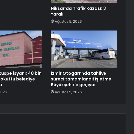
Niksar’da Trafik Kazası: 3
Yaralı
Ağustos 5, 2026
küspe isyanı: 40 bin
İzmir Otogarı’nda tahliye
 kokuttu belediye
süreci tamamlandı! İşletme
i
Büyükşehir’e geçiyor
2026
Ağustos 5, 2026