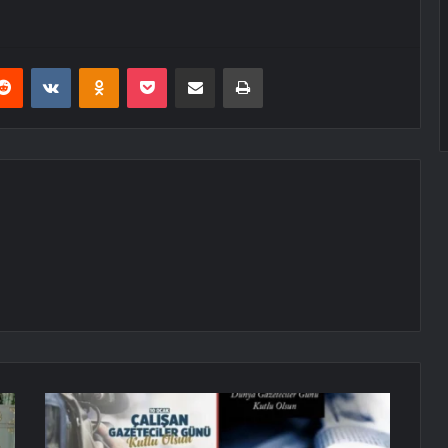
erest
Reddit
VKontakte
Odnoklassniki
Pocket
E-Posta ile paylaş
Yazdır