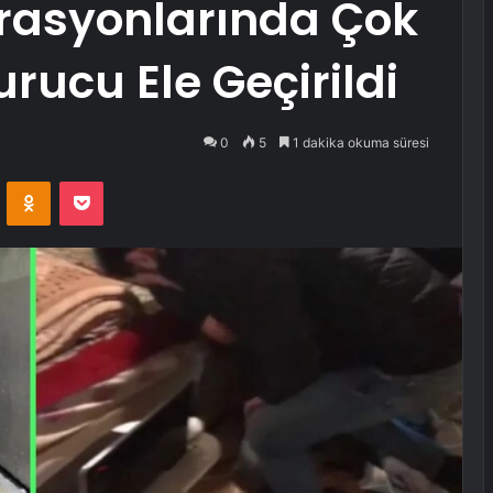
rasyonlarında Çok
rucu Ele Geçirildi
0
5
1 dakika okuma süresi
VKontakte
Odnoklassniki
Pocket