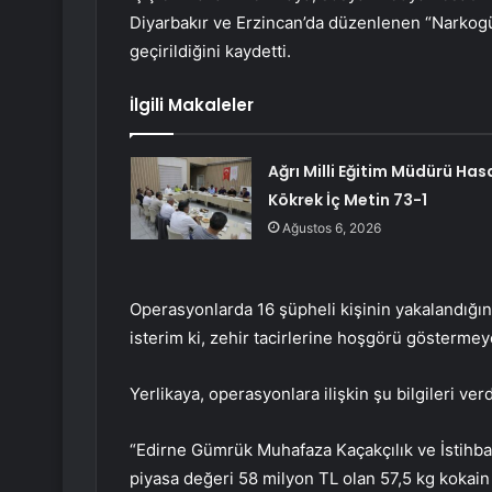
Diyarbakır ve Erzincan’da düzenlenen “Narkog
geçirildiğini kaydetti.
İlgili Makaleler
Ağrı Milli Eğitim Müdürü Has
Kökrek İç Metin 73-1
Ağustos 6, 2026
Operasyonlarda 16 şüpheli kişinin yakalandığını
isterim ki, zehir tacirlerine hoşgörü göstermey
Yerlikaya, operasyonlara ilişkin şu bilgileri verd
“Edirne Gümrük Muhafaza Kaçakçılık ve İstihba
piyasa değeri 58 milyon TL olan 57,5 ​​kg kokain