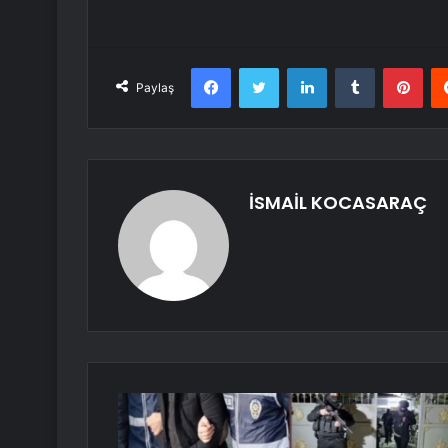
Facebook
Twitter
LinkedIn
Tumblr
Pint
Paylaş
İSMAİL KOCASARAÇ