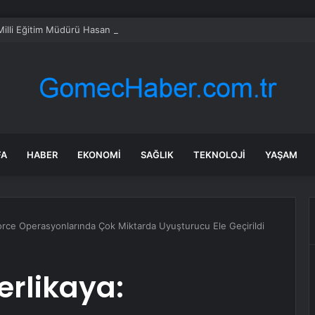
Milli Eğitim Müdürü Hasan Kökrek İç Metin 73-1
FA
HABER
EKONOMI
SAĞLIK
TEKNOLOJI
YAŞAM
oforce Operasyonlarında Çok Miktarda Uyuşturucu Ele Geçirildi
Yerlikaya: