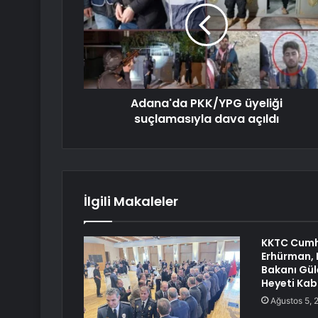
Adana'da PKK/YPG üyeliği
suçlamasıyla dava açıldı
İlgili Makaleler
KKTC Cumh
Erhürman, 
Bakanı Gül
Heyeti Kabu
Ağustos 5, 