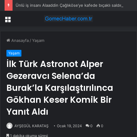
Ünlü iş insanı Alaaddin Çağlıköse’ye kafede bıçaklı saldırının görüntüleri ortaya çıktı
Menü
Anasayfa
/
Yaşam
Yaşam
İlk Türk Astronot Alper
Gezeravcı Selena’da
Burak’la Karşılaştırılınca
Gökhan Keser Komik Bir
Yanıt Aldı
AYŞEGÜL KARATAŞ
Ocak 19, 2024
0
0
1 dakika okuma süresi