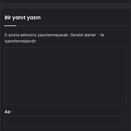
Bir yanıt yazın
E-posta adresiniz yayınlanmayacak.
Gerekli alanlar
*
ile
işaretlenmişlerdir
Y
o
r
u
m
*
Ad
*