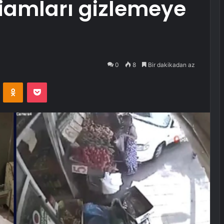
iamları gizlemeye
0
8
Bir dakikadan az
VKontakte
Odnoklassniki
Pocket