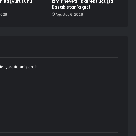
in Başvurusunu
İzmir heyeti ilk direkt uçuşla
Kazakistan’a gitti
2026
Ağustos 6, 2026
le işaretlenmişlerdir