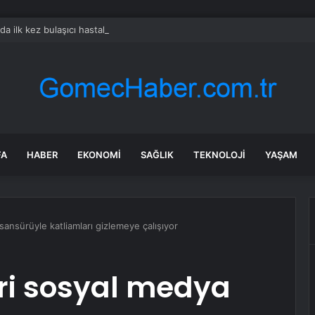
rda ilk kez bulaşıcı hastalık görüldü: Uzmanlar ‘tüketmeyin’ çağrısı yaptı
FA
HABER
EKONOMI
SAĞLIK
TEKNOLOJI
YAŞAM
 sansürüyle katliamları gizlemeye çalışıyor
eri sosyal medya