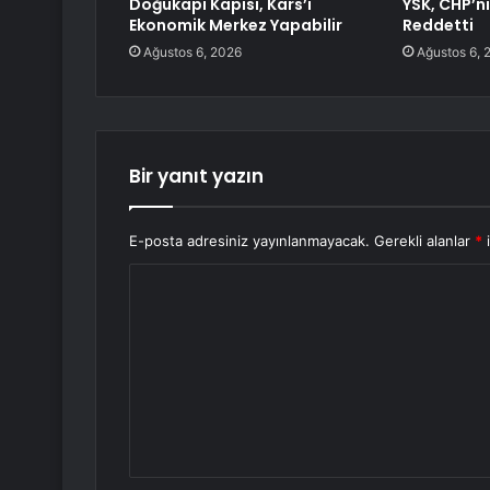
Doğukapı Kapısı, Kars’ı
YSK, CHP’n
Ekonomik Merkez Yapabilir
Reddetti
Ağustos 6, 2026
Ağustos 6, 
Bir yanıt yazın
E-posta adresiniz yayınlanmayacak.
Gerekli alanlar
*
i
Y
o
r
u
m
*