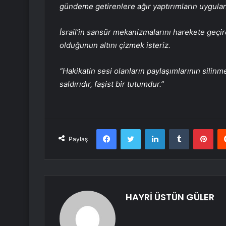
gündeme getirenlere ağır yaptırımların uygulan
İsrail’in sansür mekanizmalarını harekete geçir
olduğunun altını çizmek isteriz.
“Hakikatin sesi olanların paylaşımlarının silinm
saldırıdır, faşist bir tutumdur.”
Facebook
Twitter
LinkedIn
Tumblr
Pint
Paylaş
HAYRİ ÜSTÜN GÜLER