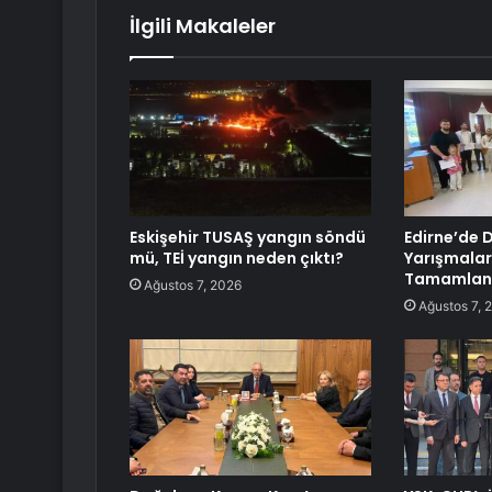
İlgili Makaleler
Eskişehir TUSAŞ yangın söndü
Edirne’de D
mü, TEİ yangın neden çıktı?
Yarışmaları 
Tamamlan
Ağustos 7, 2026
Ağustos 7, 