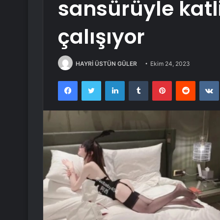
sansürüyle katl
çalışıyor
HAYRİ ÜSTÜN GÜLER
Ekim 24, 2023
Facebook
Twitter
LinkedIn
Tumblr
Pinterest
Reddit