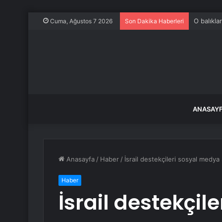
O balıkla
Cuma, Ağustos 7 2026
Son Dakika Haberleri
ANASAY
Anasayfa
/
Haber
/
İsrail destekçileri sosyal medya
Haber
İsrail destekçil