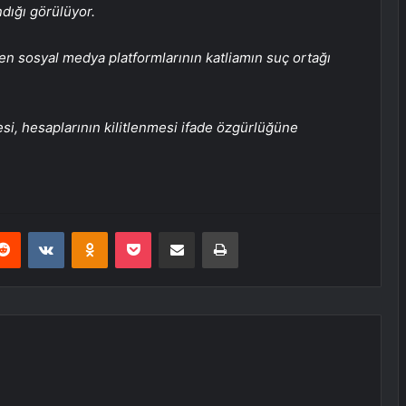
dığı görülüyor.
en sosyal medya platformlarının katliamın suç ortağı
esi, hesaplarının kilitlenmesi ifade özgürlüğüne
erest
Reddit
VKontakte
Odnoklassniki
Pocket
E-Posta ile paylaş
Yazdır