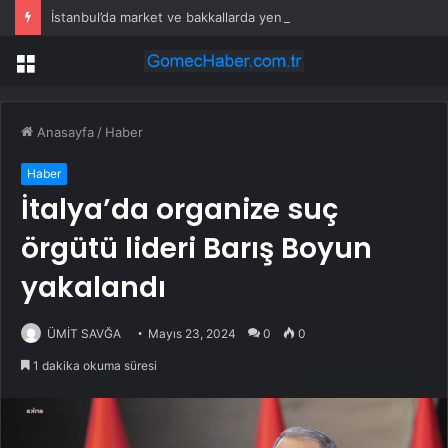
İstanbul’da market ve bakkallarda yeni uygulama devreye girdi
Menü
Anasayfa
/
Haber
Haber
İtalya’da organize suç
örgütü lideri Barış Boyun
yakalandı
ÜMİT SAVĞA
Mayıs 23, 2024
0
0
1 dakika okuma süresi