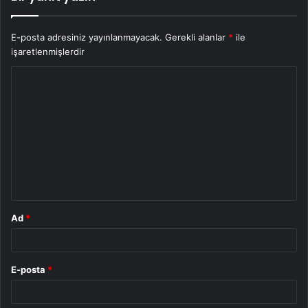
E-posta adresiniz yayınlanmayacak.
Gerekli alanlar
*
ile
işaretlenmişlerdir
Y
o
r
u
m
*
Ad
*
E-posta
*