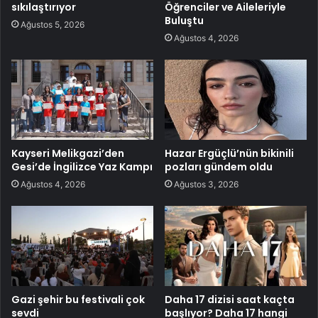
sıkılaştırıyor
Öğrenciler ve Aileleriyle
Buluştu
Ağustos 5, 2026
Ağustos 4, 2026
Kayseri Melikgazi’den
Hazar Ergüçlü’nün bikinili
Gesi’de İngilizce Yaz Kampı
pozları gündem oldu
Ağustos 4, 2026
Ağustos 3, 2026
Gazi şehir bu festivali çok
Daha 17 dizisi saat kaçta
sevdi
başlıyor? Daha 17 hangi