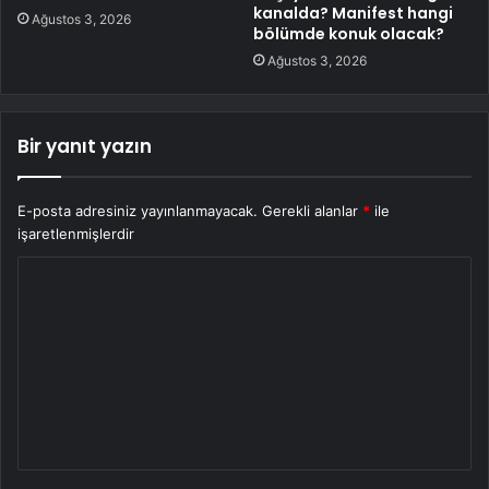
kanalda? Manifest hangi
Ağustos 3, 2026
bölümde konuk olacak?
Ağustos 3, 2026
Bir yanıt yazın
E-posta adresiniz yayınlanmayacak.
Gerekli alanlar
*
ile
işaretlenmişlerdir
Y
o
r
u
m
*