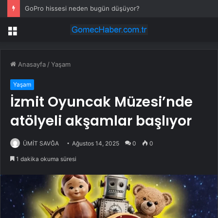
GoPro hissesi neden bugün düşüyor?
Menü
Anasayfa
/
Yaşam
Yaşam
İzmit Oyuncak Müzesi’nde
atölyeli akşamlar başlıyor
ÜMİT SAVĞA
Ağustos 14, 2025
0
0
1 dakika okuma süresi