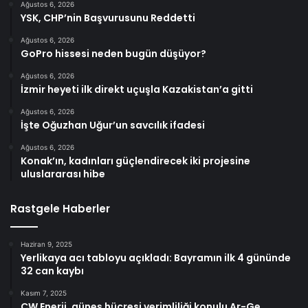
Ağustos 6, 2026
YSK, CHP’nin Başvurusunu Reddetti
Ağustos 6, 2026
GoPro hissesi neden bugün düşüyor?
Ağustos 6, 2026
İzmir heyeti ilk direkt uçuşla Kazakistan’a gitti
Ağustos 6, 2026
İşte Oğuzhan Uğur’un savcılık ifadesi
Ağustos 6, 2026
Konak’ın, kadınları güçlendirecek iki projesine
uluslararası hibe
Rastgele Haberler
Haziran 9, 2025
Yerlikaya acı tabloyu açıkladı: Bayramın ilk 4 gününde
32 can kaybı
Kasım 7, 2025
CW Enerji, güneş hücresi verimliliği konulu Ar-Ge