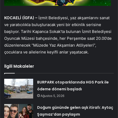
KOCAELİ (İGFA) –
İzmit Belediyesi, yaz akşamlarını sanat
ve yaratıcılıkla buluşturacak yeni bir etkinlik serisine
başlıyor. Tarihi Kapanca Sokak’ta bulunan İzmit Belediyesi
Oyuncak Müzesi bahçesinde, her Perşembe saat 20.00’de
düzenlenecek “Müzede Yaz Akşamları Atölyeleri”,
çocuklara ve ailelerine keyifli anlar yaşatacak.
İlgili Makaleler
BURPARK otoparklarında HGS Park ile
ödeme dönemi başladı
Ağustos 5, 2026
Doğum gününde gelen aşk itirafı: Aytaç
Şaşmaz’dan paylaşım