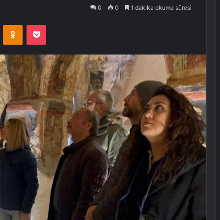
0
0
1 dakika okuma süresi
VKontakte
Odnoklassniki
Pocket