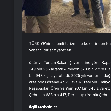
TÜRKİYE’nin önemli turizm merkezlerinden Kapa
yabancı turist ziyaret etti.
ültür ve Turizm Bakanlığı verilerine göre; Kapa
149 bin 256 artarak 4 milyon 523 bin 275’e ulaş
bin 948 kişi ziyaret etti. 2025 yılı verilerini d
arasında Göreme Açık Hava Müzesi’nin 1 milyon 1
Paşabağları Ören Yeri’nin 907 bin 345 ziyaretçiye
Şehri’nin 688 bin 417, Derinkuyu Yeraltı Şehri is
İlgili Makaleler