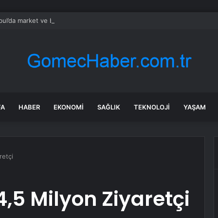
bul’da market ve bakkallarda yeni uygulama devreye girdi
FA
HABER
EKONOMI
SAĞLIK
TEKNOLOJI
YAŞAM
retçi
5 Milyon Ziyaretçi