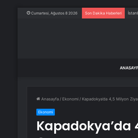
İstan
Cumartesi, Ağustos 8 2026
Son Dakika Haberleri
ANASAY
Anasayfa
/
Ekonomi
/
Kapadokya’da 4,5 Milyon Ziya
Ekonomi
Kapadokya’da 4,