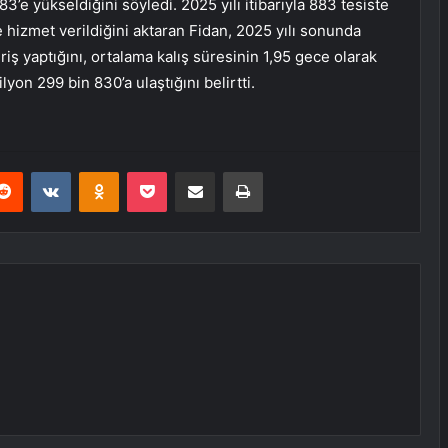
3’e yükseldiğini söyledi. 2025 yılı itibarıyla 883 tesiste
e hizmet verildiğini aktaran Fidan, 2025 yılı sonunda
riş yaptığını, ortalama kalış süresinin 1,95 gece olarak
yon 299 bin 830’a ulaştığını belirtti.
erest
Reddit
VKontakte
Odnoklassniki
Pocket
E-Posta ile paylaş
Yazdır