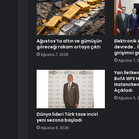
Ağustos’ta altın ve gümüşün
Elektronik 
göreceği rakam ortaya çıktı
devrede… İl
girişimci g
Ağustos 7, 2026
Ağustos 7, 
Yarı İletke
BofA WFE 
Hızlanırken
Açıkladı
Ağustos 5, 
Dünya lideri Türk taze inciri
yeni sezona başladı
Ağustos 6, 2026