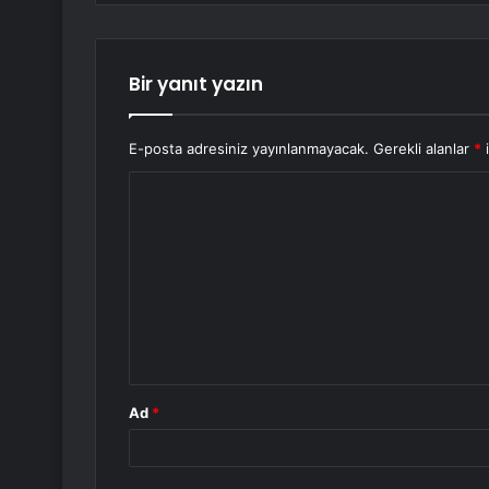
Bir yanıt yazın
E-posta adresiniz yayınlanmayacak.
Gerekli alanlar
*
i
Y
o
r
u
m
*
Ad
*