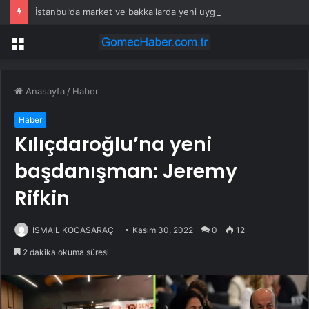
İstanbul’da market ve bakkallarda yeni uygulama devreye girdi
Menü
Anasayfa
/
Haber
Haber
Kılıçdaroğlu’na yeni
başdanışman: Jeremy
Rifkin
İSMAİL KOCASARAÇ
Kasım 30, 2022
0
12
2 dakika okuma süresi