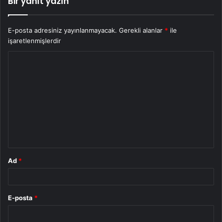
Bir yanıt yazın
E-posta adresiniz yayınlanmayacak.
Gerekli alanlar
*
ile
işaretlenmişlerdir
Y
o
r
u
m
*
Ad
*
E-posta
*