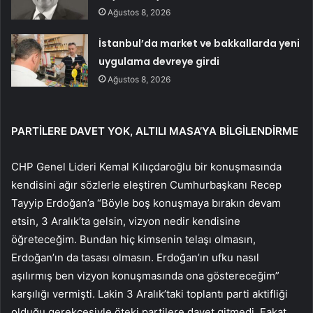
Ağustos 8, 2026
İstanbul’da market ve bakkallarda yeni
uygulama devreye girdi
Ağustos 8, 2026
PARTİLERE DAVET YOK, ALTILI MASA’YA BİLGİLENDİRME
CHP Genel Lideri Kemal Kılıçdaroğlu bir konuşmasında
kendisini ağır sözlerle eleştiren Cumhurbaşkanı Recep
Tayyip Erdoğan’a “Böyle boş konuşmaya bırakın devam
etsin, 3 Aralık’ta gelsin, vizyon nedir kendisine
öğreteceğim. Bundan hiç kimsenin telaşı olmasın,
Erdoğan’ın da tasası olmasın. Erdoğan’ın ufku nasıl
aşılırmış ben vizyon konuşmasında ona göstereceğim”
karşılığı vermişti. Lakin 3 Aralık’taki toplantı parti aktifliği
olduğu gerekçesiyle öteki partilere davet gitmedi. Fakat