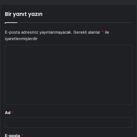
Bir yanıt yazın
E-posta adresiniz yayınlanmayacak.
Gerekli alanlar
*
ile
işaretlenmişlerdir
Y
o
r
u
m
*
Ad
*
E-posta
*