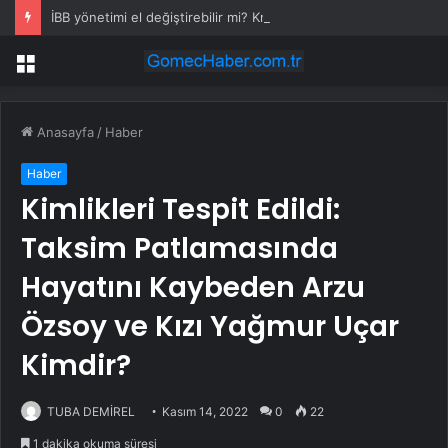
İBB yönetimi el değiştirebilir mi? Kritik senaryoda 10 üye detayı
Menü
Anasayfa
/
Haber
Haber
Kimlikleri Tespit Edildi:
Taksim Patlamasında
Hayatını Kaybeden Arzu
Özsoy ve Kızı Yağmur Uçar
Kimdir?
TUBA DEMİREL
Kasım 14, 2022
0
22
1 dakika okuma süresi