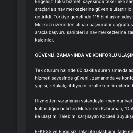
Engelsiz Taksi hizmeti sayesinde tekerlekli san
araçlarla sınav merkezlerine güvenle ulaştırıldı
getirildi. Türkiye genelinde 115 bini aşkın ada
Merkezi üzerinden alınan başvurular doğrultus
araçla başvuru sahipleri sınav merkezlerine zam
kaldırıldı.
GÜVENLİ, ZAMANINDA VE KONFORLU ULAŞI
Tek oturum halinde 60 dakika süren sınavda ad
hizmeti sayesinde güvenli, zamanında ve konforl
yapısı, refakatçi ihtiyacını azaltırken bireyler
Hizmetten yararlanan vatandaşlar memnuniyetler
kullandığını belirten Muharrem Kahraman, “Daha
ile ulaştım. Talebimi karşılayan Kocaeli Büyük
E-KPSS’ye Engelsiz Taksi ile ulaştığını ifade 