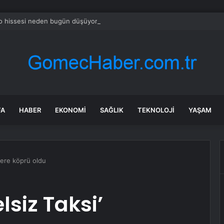
o hissesi neden bugün düşüyor?
FA
HABER
EKONOMI
SAĞLIK
TEKNOLOJI
YAŞAM
llere köprü oldu
lsiz Taksi’