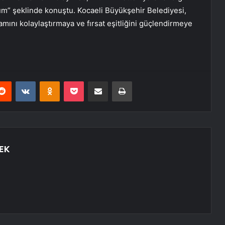
um” şeklinde konuştu. Kocaeli Büyükşehir Belediyesi,
şamını kolaylaştırmaya ve fırsat eşitliğini güçlendirmeye
erest
Reddit
VKontakte
Odnoklassniki
Pocket
E-Posta ile paylaş
Yazdır
EK