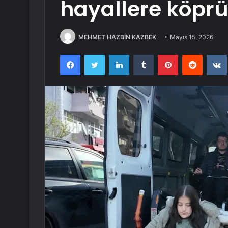
hayallere köprü
MEHMET HAZBİN KAZBEK
Mayıs 15, 2026
Facebook
Twitter
LinkedIn
Tumblr
Pinterest
Reddit