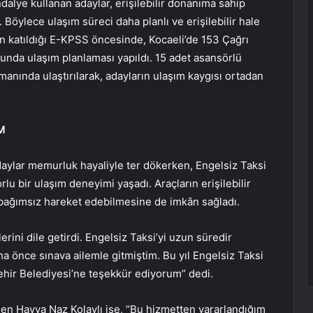
dalye kullanan adaylar, erişilebilir donanıma sahip
. Böylece ulaşım süreci daha planlı ve erişilebilir hale
yın katıldığı E-KPSS öncesinde, Kocaeli’de 153 Çağrı
unda ulaşım planlaması yapıldı. 15 adet asansörlü
anında ulaştırılarak, adayların ulaşım kaygısı ortadan
M
aylar memurluk hayaliyle ter dökerken, Engelsiz Taksi
u bir ulaşım deneyimi yaşadı. Araçların erişilebilir
in bağımsız hareket edebilmesine de imkân sağladı.
ini dile getirdi. Engelsiz Taksi’yi uzun süredir
 önce sınava ailemle gitmiştim. Bu yıl Engelsiz Taksi
şehir Belediyesi’ne teşekkür ediyorum” dedi.
eden Havva Naz Kolaylı ise, “Bu hizmetten yararlandığım