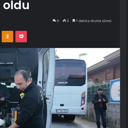
 oldu
0
0
1 dakika okuma süresi
VKontakte
Odnoklassniki
Pocket