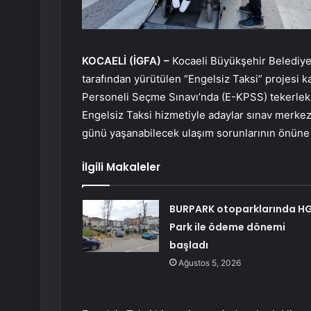
KOCAELİ (İGFA) –
Kocaeli Büyükşehir Belediyes
tarafından yürütülen “Engelsiz Taksi” projesi 
Personeli Seçme Sınavı’nda (E-KPSS) tekerlekl
Engelsiz Taksi hizmetiyle adaylar sınav merkezl
günü yaşanabilecek ulaşım sorunlarının önüne 
İlgili Makaleler
BURPARK otoparklarında H
Park ile ödeme dönemi
başladı
Ağustos 5, 2026