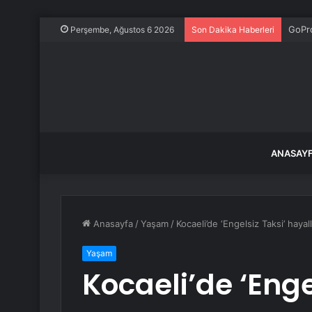
GoPr
Perşembe, Ağustos 6 2026
Son Dakika Haberleri
ANASAY
Anasayfa
/
Yaşam
/
Kocaeli’de ‘Engelsiz Taksi’ haya
Yaşam
Kocaeli’de ‘Enge