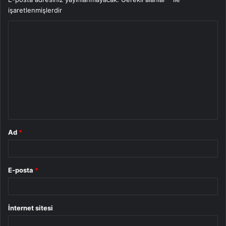
işaretlenmişlerdir
Y
o
r
u
m
*
Ad
*
E-posta
*
İnternet sitesi