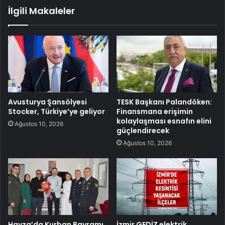
İlgili Makaleler
Avusturya Şansölyesi
TESK Başkanı Palandöken:
Stocker, Türkiye’ye geliyor
Finansmana erişimin
kolaylaşması esnafın elini
Ağustos 10, 2026
güçlendirecek
Ağustos 10, 2026
Havza’da Kurban Bayramı
İzmir GEDİZ elektrik