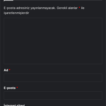
E-posta adresiniz yayınlanmayacak.
Gerekli alanlar
*
ile
işaretlenmişlerdir
Y
o
r
u
m
*
Ad
*
E-posta
*
İnternet sitesi