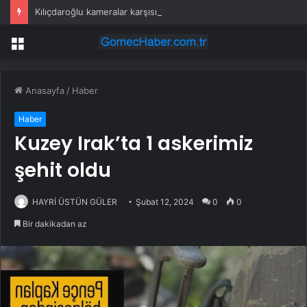
Kılıçdaroğlu kameralar karşısına geçti: Özel ile bayramlaşırız, düşman değiliz
Menü
Anasayfa
/
Haber
Haber
Kuzey Irak’ta 1 askerimiz
şehit oldu
HAYRİ ÜSTÜN GÜLER
Şubat 12, 2024
0
0
Bir dakikadan az