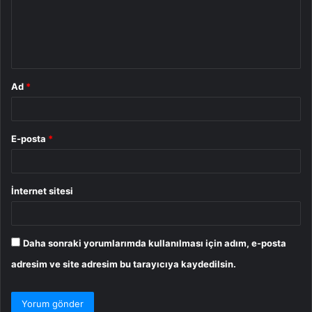
u
m
*
Ad
*
E-posta
*
İnternet sitesi
Daha sonraki yorumlarımda kullanılması için adım, e-posta
adresim ve site adresim bu tarayıcıya kaydedilsin.