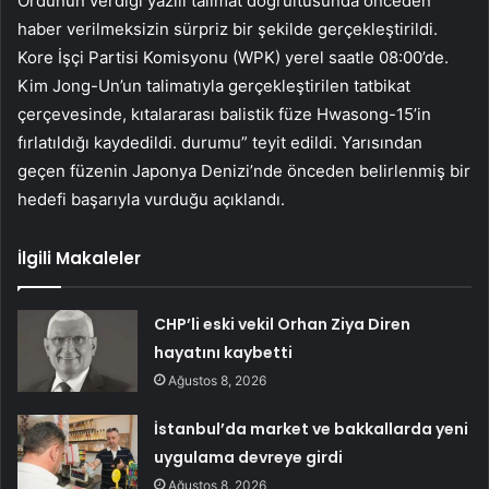
Ordunun verdiği yazılı talimat doğrultusunda önceden
haber verilmeksizin sürpriz bir şekilde gerçekleştirildi.
Kore İşçi Partisi Komisyonu (WPK) yerel saatle 08:00’de.
Kim Jong-Un’un talimatıyla gerçekleştirilen tatbikat
çerçevesinde, kıtalararası balistik füze Hwasong-15’in
fırlatıldığı kaydedildi. durumu” teyit edildi. Yarısından
geçen füzenin Japonya Denizi’nde önceden belirlenmiş bir
hedefi başarıyla vurduğu açıklandı.
İlgili Makaleler
CHP’li eski vekil Orhan Ziya Diren
hayatını kaybetti
Ağustos 8, 2026
İstanbul’da market ve bakkallarda yeni
uygulama devreye girdi
Ağustos 8, 2026