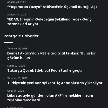
Ağustos 8, 2026
“Yaşamdan Yazıya” Atölyesi’nin üçüncü durağı; Aşk
Ağustos 8, 2026
YEDAŞ, Enerjinin Geleceğini Şekillendirecek Genç
Yetenekleri Arıyor
Rastgele Haberler
Temmuz 18, 2026
Demet Akalın’dan MEB’e ara tatil tepkisi: ”Buna bir
çözüm bulun”
Şubat 22, 2026
Sakarya Çocuk Edebiyat Fuarı tarihe geçti
Temmuz 13, 2025
Türkiye’nin yeni sanayi kenti İç Anadolu’dan yükseliyor
Ocak 16, 2026
Lüks saatiyle gündem olan AKP’li emeklilerin zam
talebine ‘şov’ dedi
Eylül 21, 2024