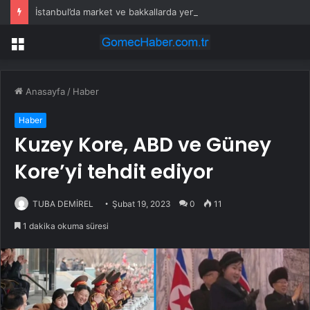
İstanbul’da market ve bakkallarda yeni uygulama devreye girdi
Menü
Anasayfa
/
Haber
Haber
Kuzey Kore, ABD ve Güney
Kore’yi tehdit ediyor
TUBA DEMİREL
Şubat 19, 2023
0
11
1 dakika okuma süresi