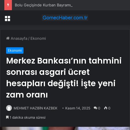
Bolu Geçişinde Kurban Bayramı Trafik Yoğunluğu
Menü
Anasayfa
/
Ekonomi
Ekonomi
Merkez Bankası’nın tahmini
sonrası asgari ücret
hesapları değişti! İşte yeni
zam oranı
MEHMET HAZBİN KAZBEK
Kasım 14, 2025
0
0
1 dakika okuma süresi