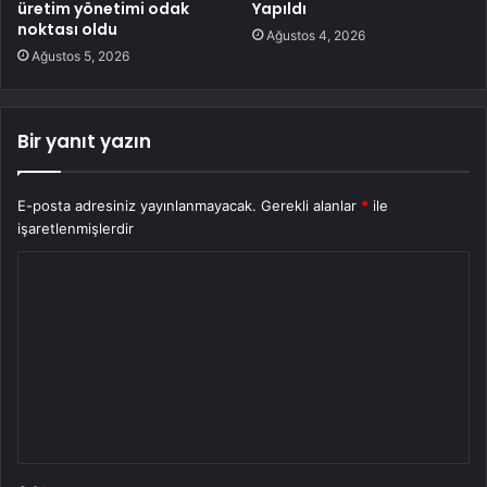
üretim yönetimi odak
Yapıldı
noktası oldu
Ağustos 4, 2026
Ağustos 5, 2026
Bir yanıt yazın
E-posta adresiniz yayınlanmayacak.
Gerekli alanlar
*
ile
işaretlenmişlerdir
Y
o
r
u
m
*