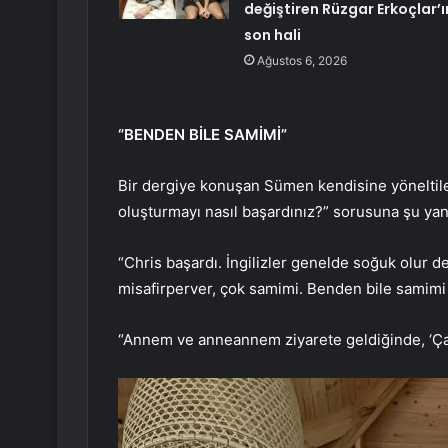
değiştiren Rüzgar Erkoçlar’ı
son hali
Ağustos 6, 2026
“BENDEN BİLE SAMİMİ”
Bir dergiye konuşan Sümen kendisine yöneltile
oluşturmayı nasıl başardınız?” sorusuna şu yanı
“Chris başardı. İngilizler genelde soğuk olur d
misafirperver, çok samimi. Benden bile samimi o
“Annem ve anneannem ziyarete geldiğinde, ‘Çay 