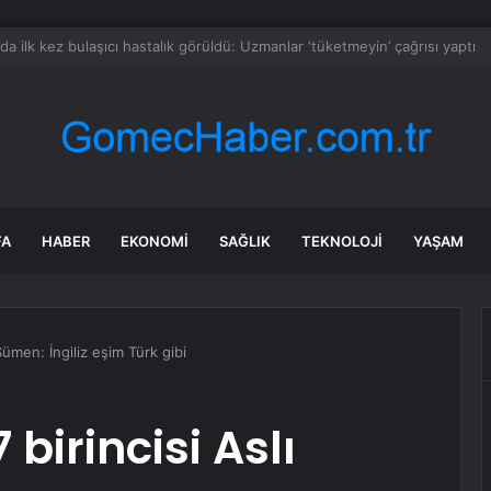
sinin kilosu 300 liraya fırladı, emekli isyan etti
FA
HABER
EKONOMI
SAĞLIK
TEKNOLOJI
YAŞAM
Sümen: İngiliz eşim Türk gibi
birincisi Aslı