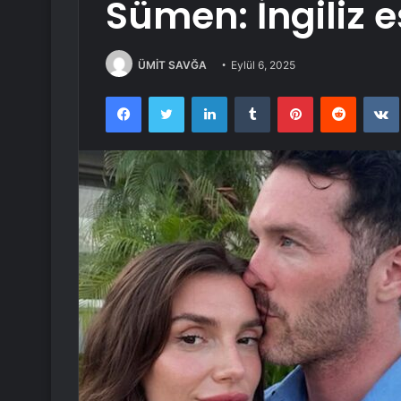
Sümen: İngiliz e
ÜMİT SAVĞA
Eylül 6, 2025
Facebook
Twitter
LinkedIn
Tumblr
Pinterest
Reddit