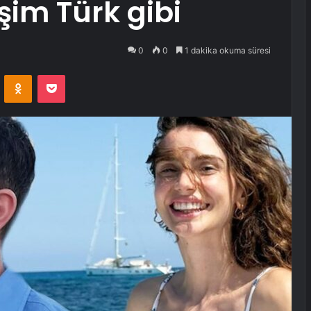
şim Türk gibi
0
0
1 dakika okuma süresi
VKontakte
Odnoklassniki
Pocket