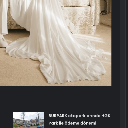
BURPARK otoparklarında HGS
t
Park ile ödeme dönemi