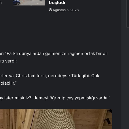
n
başladı
Ağustos 5, 2026
n “Farklı dünyalardan gelmenize rağmen ortak bir dil
tı verdi:
erler ya, Chris tam tersi, neredeyse Türk gibi. Çok
labilir.”
ister misiniz?’ demeyi öğrenip çay yapmışlığı vardır.”