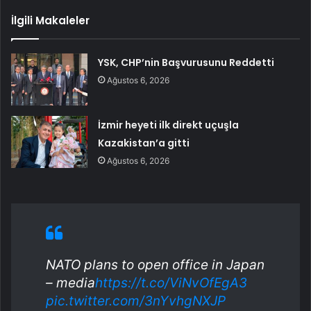
İlgili Makaleler
YSK, CHP’nin Başvurusunu Reddetti
Ağustos 6, 2026
İzmir heyeti ilk direkt uçuşla
Kazakistan’a gitti
Ağustos 6, 2026
NATO plans to open office in Japan
– media
https://t.co/ViNvOfEgA3
pic.twitter.com/3nYvhgNXJP