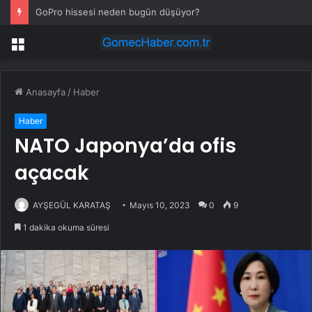
GoPro hissesi neden bugün düşüyor?
Menü
Anasayfa
/
Haber
Haber
NATO Japonya’da ofis
açacak
AYŞEGÜL KARATAŞ
Mayıs 10, 2023
0
9
1 dakika okuma süresi