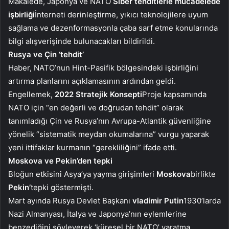
Makalede, Japonya ve NATO
Siber tehditlerle mücadelede
işbirliği
İnterneti derinleştirme, yıkıcı teknolojilere uyum
sağlama ve dezenformasyonla çaba sarf etme konularında
bilgi alışverişinde bulunacakları bildirildi.
Rusya ve Çin ‘tehdit’
Haber, NATO’nun Hint-Pasifik bölgesindeki işbirliğini
artırma planlarını açıklamasının ardından geldi.
Engellemek,
2022 Stratejik Konsepti
Proje kapsamında
NATO için “en değerli ve doğrudan tehdit” olarak
tanımladığı Çin ve Rusya’nın Avrupa-Atlantik güvenliğine
yönelik “sistematik meydan okumalarına” vurgu yaparak
yeni ittifaklar kurmanın “gerekliliğini” ifade etti.
Moskova ve Pekin’den tepki
Bloğun etkisini Asya’ya yayma girişimleri
Moskova
birlikte
Pekin’
tepki göstermişti.
Mart ayında Rusya Devlet Başkanı
vladimir
Putin
1930’larda
Nazi Almanyası, İtalya ve Japonya’nın eylemlerine
benzediğini söyleyerek ‘küresel bir NATO’ yaratma