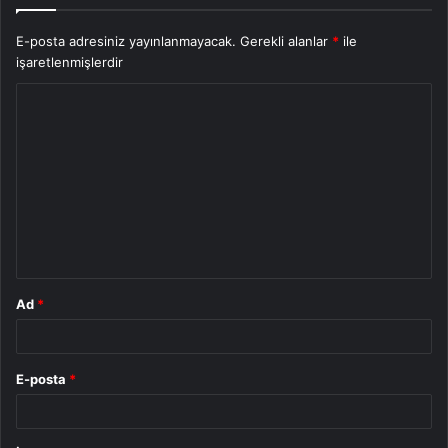
E-posta adresiniz yayınlanmayacak.
Gerekli alanlar
*
ile
işaretlenmişlerdir
Y
o
r
u
m
*
Ad
*
E-posta
*