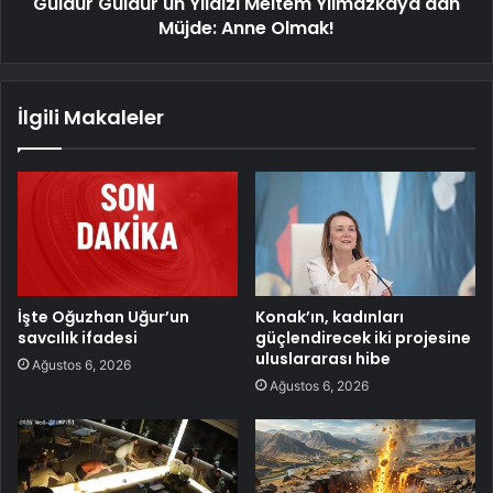
Güldür Güldür'ün Yıldızı Meltem Yılmazkaya'dan
Müjde: Anne Olmak!
İlgili Makaleler
İşte Oğuzhan Uğur’un
Konak’ın, kadınları
savcılık ifadesi
güçlendirecek iki projesine
uluslararası hibe
Ağustos 6, 2026
Ağustos 6, 2026