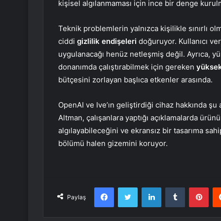
kişisel algılanmaması için ince bir denge kurulm
Teknik problemlerin yalnızca kişilikle sınırlı ol
ciddi
gizlilik endişeleri
doğuruyor. Kullanıcı ver
uygulanacağı henüz netleşmiş değil. Ayrıca, yü
donanımda çalıştırabilmek için gereken
yüksek
bütçesini zorlayan başlıca etkenler arasında.
OpenAI ve Ive’ın geliştirdiği cihaz hakkında şu a
Altman, çalışanlara yaptığı açıklamalarda ürün
algılayabileceğini ve ekransız bir tasarıma sahi
bölümü halen gizemini koruyor.
Facebook
Twitter
LinkedIn
Tumblr
Pint
Paylaş