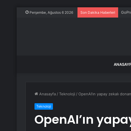
GoPr
Perşembe, Ağustos 6 2026
Son Dakika Haberleri
ANASAY
Anasayfa
/
Teknoloji
/
OpenAI’ın yapay zekalı donan
Teknoloji
OpenAI’ın yapa