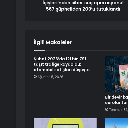
İçişleri'nden siber suç operasyonu!
567 şüpheliden 209’u tutuklandı
İlgili Makaleler
Şubat 2026’da 121 bin 791
taşıt trafiğe kaydoldu;
otomobil satışları düşüşte
Ağustos 5, 2026
Bir devir k
eurolar tar
Temmuz 31,