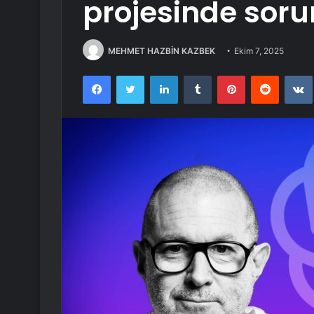
projesinde sorun
MEHMET HAZBİN KAZBEK
Ekim 7, 2025
Facebook
Twitter
LinkedIn
Tumblr
Pinterest
Reddit