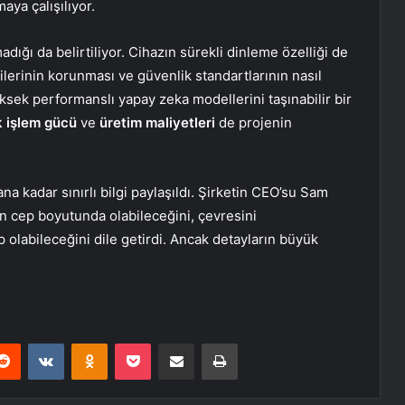
aya çalışılıyor.
madığı da belirtiliyor. Cihazın sürekli dinleme özelliği de
ilerinin korunması ve güvenlik standartlarının nasıl
ksek performanslı yapay zeka modellerini taşınabilir bir
 işlem gücü
ve
üretim maliyetleri
de projenin
na kadar sınırlı bilgi paylaşıldı. Şirketin CEO’su Sam
ün cep boyutunda olabileceğini, çevresini
p olabileceğini dile getirdi. Ancak detayların büyük
erest
Reddit
VKontakte
Odnoklassniki
Pocket
E-Posta ile paylaş
Yazdır