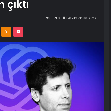
 çıktı
0
0
1 dakika okuma süresi
VKontakte
Odnoklassniki
Pocket