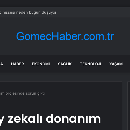
o hissesi neden bugün düşüyor?
FA
HABER
EKONOMI
SAĞLIK
TEKNOLOJI
YAŞAM
ım projesinde sorun çıktı
y zekalı donanım