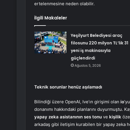
ertelenmesine neden olabilir.
İlgili Makaleler
Yeşilyurt Belediyesi araç
filosunu 220 milyon TL’lik 31
yeni iş makinasıyla
güçlendirdi
Ağustos 5, 2026
Teknik sorunlar henüz aşılamadı
Bilindiği üzere OpenAI, Ive’ın girişimi olan
io
’y
donanımı hakkındaki planlarını duyurmuştu. Kay
yapay zeka asistanının ses tonu
ve
kişilik
özel
arkadaş gibi iletişim kurabilen bir yapay zeka 