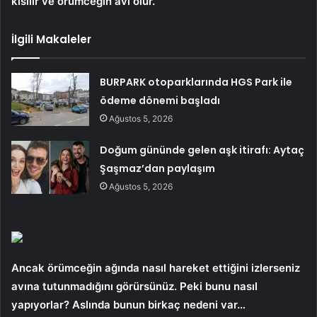
kısılır ve örümceğin avı olur.
İlgili Makaleler
BURPARK otoparklarında HGS Park ile
ödeme dönemi başladı
Ağustos 5, 2026
Doğum gününde gelen aşk itirafı: Aytaç
Şaşmaz’dan paylaşım
Ağustos 5, 2026
Ancak örümceğin ağında nasıl hareket ettiğini izlerseniz
avına tutunmadığını görürsünüz. Peki bunu nasıl
yapıyorlar? Aslında bunun birkaç nedeni var…