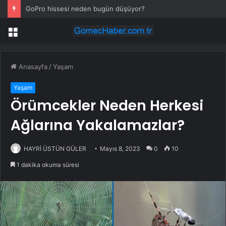
GoPro hissesi neden bugün düşüyor?
Menü
Anasayfa
/
Yaşam
Yaşam
Örümcekler Neden Herkesi
Ağlarına Yakalamazlar?
HAYRİ ÜSTÜN GÜLER
Mayıs 8, 2023
0
10
1 dakika okuma süresi