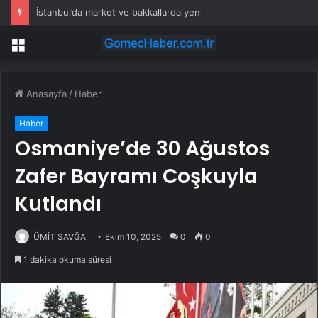
İstanbul’da market ve bakkallarda yeni uygulama devreye girdi
Menü
Anasayfa
/
Haber
Haber
Osmaniye’de 30 Ağustos
Zafer Bayramı Coşkuyla
Kutlandı
ÜMİT SAVĞA
Ekim 10, 2025
0
0
1 dakika okuma süresi