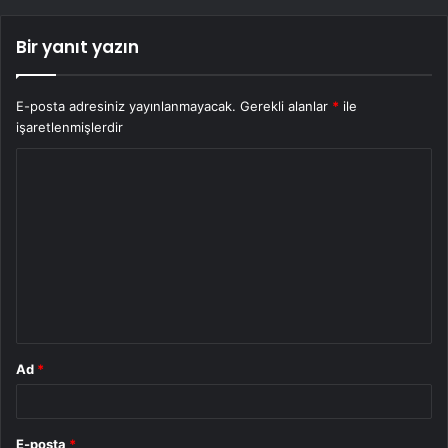
Bir yanıt yazın
E-posta adresiniz yayınlanmayacak.
Gerekli alanlar
*
ile
işaretlenmişlerdir
Y
o
r
u
m
*
Ad
*
E-posta
*