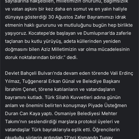
sayfalarına nakşedilen, milletimizin onurunu, bağımsızlık
ve vatan aşkını bir kez daha en somut ve en yalın haliyle
dünyaya gösterdiği 30 Ağustos Zafer Bayramımızı idrak
etmenin haklı gururunu ve mutluluğunu bugün hep birlikte
yaşıyoruz. Kocatepe’de başlayan ve Dumlupınar’da zaferle
taçlanan bu kutlu yürüyüş, adeta küllerinden yeniden
doğmasını bilen Aziz Milletimizin var olma mücadelesinin
doruk noktalarından biridir.” dedi.
Devlet Bahçeli Bulvarı’nda devam eden törende Vali Erdinç
Yılmaz, Tuğgeneral Erkan Günal ve Belediye Başkanı
İbrahim Çenet, törene katılanların ve vatandaşların
bayramını kutladı. Türk Silahlı Kuvvetleri adına günün
anlam ve önemini belirten konuşmayı Piyade Üsteğmen
Duran Can Kaya yaptı. Osmaniye Belediyesi Mehter
Takımı’nın seslendirdiği marşlara protokol üyeleri ve
vatandaşlar Türk bayraklarıyla eşlik etti. Öğrencilerin
okuduğu şiirlerin ardından 12’nci Komando Tugay