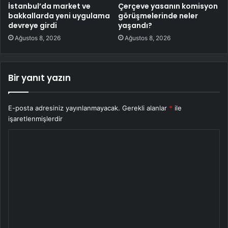
İstanbul’da market ve
Çerçeve yasanın komisyon
bakkallarda yeni uygulama
görüşmelerinde neler
devreye girdi
yaşandı?
Ağustos 8, 2026
Ağustos 8, 2026
Bir yanıt yazın
E-posta adresiniz yayınlanmayacak.
Gerekli alanlar
*
ile
işaretlenmişlerdir
Y
o
r
u
m
*