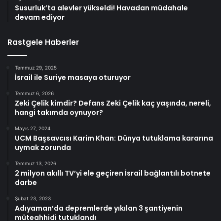
Susurluk’ta alevler yükseldi! Havadan müdahale
devam ediyor
Rastgele Haberler
Temmuz 29, 2025
İsrail ile Suriye masaya oturuyor
Temmuz 6, 2026
Zeki Çelik kimdir? Defans Zeki Çelik kaç yaşında, nereli,
hangi takımda oynuyor?
Mayıs 27, 2024
UCM Başsavcısı Karim Khan: Dünya tutuklama kararına
uymak zorunda
Temmuz 13, 2026
2 milyon akıllı TV’yi ele geçiren İsrail bağlantılı botnete
darbe
Şubat 23, 2023
Adıyaman’da depremlerde yıkılan 3 şantiyenin
müteahhidi tutuklandı