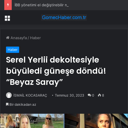
İBB yönetimi el değiştirebilir mi? Kritik senaryoda 10 üye detayı
Menü
Anasayfa
/
Haber
Haber
Serel Yerlii dekoltesiyle
büyüledi güneşe döndü!
“Beyaz Saray”
İSMAİL KOCASARAÇ
Temmuz 30, 2023
0
8
Bir dakikadan az