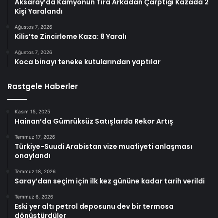
Aksaray’da Kamyonun Tıra Arkadan Çarptığı Kazada 2
Kişi Yaralandı
Ağustos 7, 2026
Kilis’te Zincirleme Kaza: 8 Yaralı
Ağustos 7, 2026
Koca binayı teneke kutularından yaptılar
Rastgele Haberler
Kasım 15, 2025
Hainan’da Gümrüksüz Satışlarda Rekor Artış
Temmuz 17, 2026
Türkiye-Suudi Arabistan vize muafiyeti anlaşması
onaylandı
Temmuz 18, 2026
Saray’dan seçim için ilk kez gününe kadar tarih verildi
Temmuz 6, 2026
Eski yer altı petrol deposunu dev bir termosa
dönüştürdüler