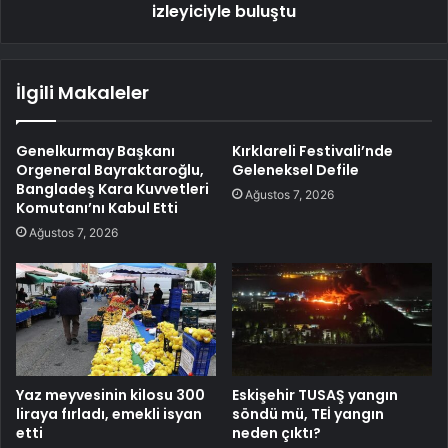
izleyiciyle buluştu
İlgili Makaleler
Genelkurmay Başkanı
Kırklareli Festivali’nde
Orgeneral Bayraktaroğlu,
Geleneksel Defile
Bangladeş Kara Kuvvetleri
Ağustos 7, 2026
Komutanı’nı Kabul Etti
Ağustos 7, 2026
Yaz meyvesinin kilosu 300
Eskişehir TUSAŞ yangın
liraya fırladı, emekli isyan
söndü mü, TEİ yangın
etti
neden çıktı?