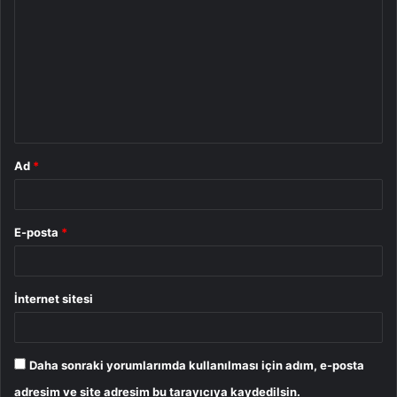
o
r
u
m
*
Ad
*
E-posta
*
İnternet sitesi
Daha sonraki yorumlarımda kullanılması için adım, e-posta
adresim ve site adresim bu tarayıcıya kaydedilsin.