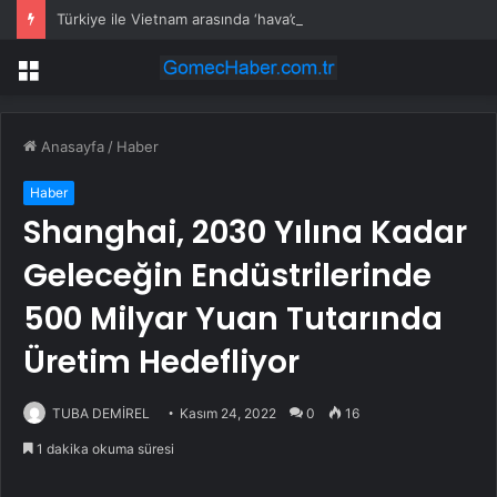
Türkiye ile Vietnam arasında ‘hava’da yeni dönem… Sefer kapasitesi artırıldı
Menü
Anasayfa
/
Haber
Haber
Shanghai, 2030 Yılına Kadar
Geleceğin Endüstrilerinde
500 Milyar Yuan Tutarında
Üretim Hedefliyor
TUBA DEMİREL
Kasım 24, 2022
0
16
1 dakika okuma süresi