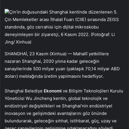
Çin’in doğusundaki Shanghai kentinde düzenlenen 5.
Çin Memleketler arası İthalat Fuarı (CIIE) sırasında ZEISS
standında, göz cerrahisi için dijital mikroskobu
deneyimleyen bir ziyaretçi, 6 Kasım 2022. (Fotoğraf: Li
Jing/ Xinhua)
SHANGHAİ, 23 Kasım (Xinhua) — Mahallî yetkililere
nazaran Shanghai, 2030 yılına kadar geleceğin
sanayilerinde 500 milyar yuan (yaklaşık 70,14 milyar ABD
doları) meblağında üretim yapılmasını hedefliyor.
Shanghai Belediye
Ekonomi
ve Bilişim Teknolojileri Kurulu
Yöneticisi Wu Jincheng kentin, global teknolojik ve
endüstriyel değişiklikleri ve Shanghai’nin endüstriyel
inovasyon ve gelişimdeki avantajlarını göz önünde
bulundurarak, geleceğin sıhhat, istihbarat, güç, uzay ve
gereç sanayilerinin gelişimine odaklanacağını söyledi.