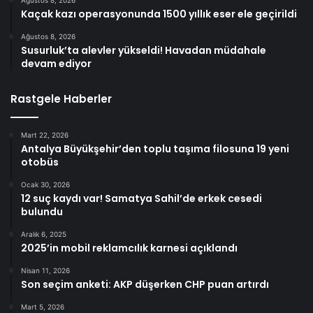
Ağustos 8, 2026
Kaçak kazı operasyonunda 1500 yıllık eser ele geçirildi
Ağustos 8, 2026
Susurluk’ta alevler yükseldi! Havadan müdahale
devam ediyor
Rastgele Haberler
Mart 22, 2026
Antalya Büyükşehir’den toplu taşıma filosuna 19 yeni
otobüs
Ocak 30, 2026
12 suç kaydı var! Samatya Sahil’de erkek cesedi
bulundu
Aralık 6, 2025
2025’in mobil reklamcılık karnesi açıklandı
Nisan 11, 2026
Son seçim anketi: AKP düşerken CHP puan artırdı
Mart 5, 2026