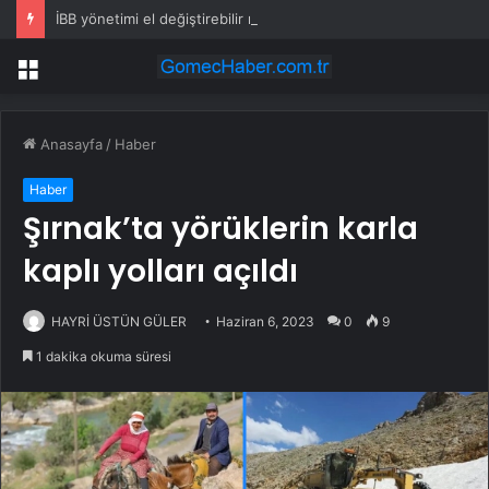
İBB yönetimi el değiştirebilir mi? Kritik senaryoda 10 üye detayı
Menü
Anasayfa
/
Haber
Haber
Şırnak’ta yörüklerin karla
kaplı yolları açıldı
HAYRİ ÜSTÜN GÜLER
Haziran 6, 2023
0
9
1 dakika okuma süresi