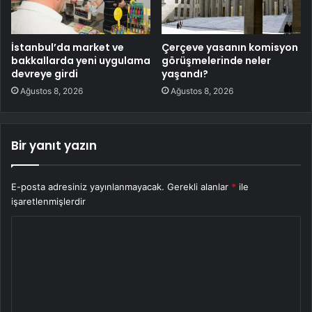
İstanbul’da market ve
Çerçeve yasanın komisyon
bakkallarda yeni uygulama
görüşmelerinde neler
devreye girdi
yaşandı?
Ağustos 8, 2026
Ağustos 8, 2026
Bir yanıt yazın
E-posta adresiniz yayınlanmayacak.
Gerekli alanlar
*
ile
işaretlenmişlerdir
Y
o
r
u
m