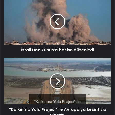
İsrail Han Yunus’a baskın düzenledi
"Kalkınma Yolu Projesi" ile Avrupa'ya kesintisiz