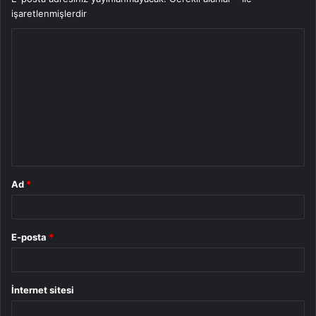
işaretlenmişlerdir
Y
o
r
u
m
*
Ad
*
E-posta
*
İnternet sitesi