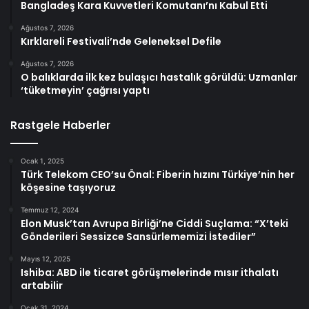
Bangladeş Kara Kuvvetleri Komutanı’nı Kabul Etti
Ağustos 7, 2026
Kırklareli Festivali’nde Geleneksel Defile
Ağustos 7, 2026
O balıklarda ilk kez bulaşıcı hastalık görüldü: Uzmanlar
‘tüketmeyin’ çağrısı yaptı
Rastgele Haberler
Ocak 1, 2025
Türk Telekom CEO’su Önal: Fiberin hızını Türkiye’nin her
köşesine taşıyoruz
Temmuz 12, 2024
Elon Musk’tan Avrupa Birliği’ne Ciddi Suçlama: “X’teki
Gönderileri Sessizce Sansürlememizi İstediler”
Mayıs 12, 2025
Ishiba: ABD ile ticaret görüşmelerinde mısır ithalatı
artabilir
Ocak 31, 2024