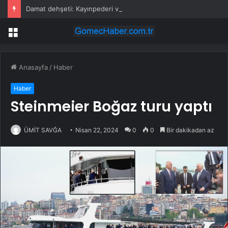
Damat dehşeti: Kayınpederi ve kayınvalidesini öldürdü
Menü
Anasayfa
/
Haber
Haber
Steinmeier Boğaz turu yaptı
ÜMİT SAVĞA
Nisan 22, 2024
0
0
Bir dakikadan az