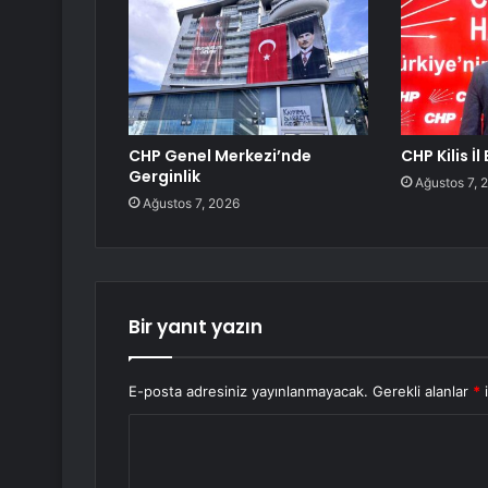
CHP Genel Merkezi’nde
CHP Kilis İ
Gerginlik
Ağustos 7, 
Ağustos 7, 2026
Bir yanıt yazın
E-posta adresiniz yayınlanmayacak.
Gerekli alanlar
*
i
Y
o