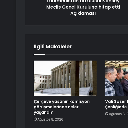
Türkmenistan'da Ulusal Konsey
Meclis Genel Kuruluna hitap etti
Açıklaması
İlgili Makaleler
Çerçeve yasanın komisyon
Vali Sözer 
görüşmelerinde neler
Şenliğinde
yaşandı?
Ağustos 8, 
Ağustos 8, 2026