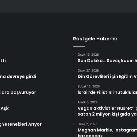
Rastgele Haberler
Ocak 15, 2026
tti
Son Dakika… Savcı, kadın h
Ocak 27, 2026
ma devreye girdi
Din Görevlileri için Eğitim
Şubat 12, 2026
ollara başvuruyor
İsrail’de Filistinli Tutuklul
Aralık 6, 2022
 Aşk
Vegan aktivistler Nusret’i 
satan 2 milyon kişi gıda
 Yetenekleri Arıyor
Ocak 2, 2025
Meghan Markle, Instagram’
kazanacak