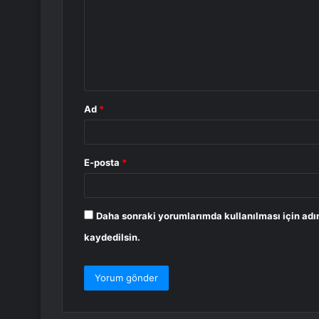
r
u
m
*
Ad
*
E-posta
*
Daha sonraki yorumlarımda kullanılması için adı
kaydedilsin.