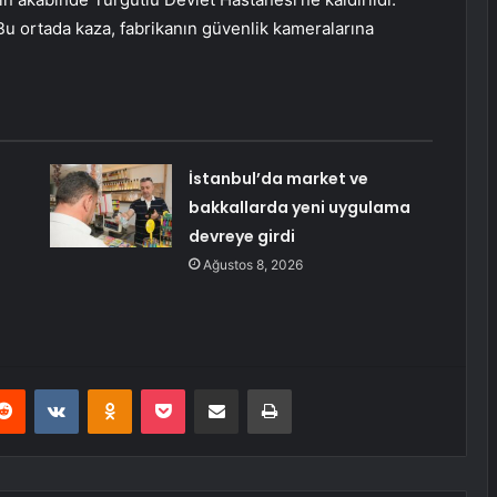
i.Bu ortada kaza, fabrikanın güvenlik kameralarına
İstanbul’da market ve
bakkallarda yeni uygulama
devreye girdi
Ağustos 8, 2026
erest
Reddit
VKontakte
Odnoklassniki
Pocket
E-Posta ile paylaş
Yazdır