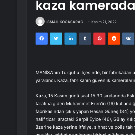
kaza kamerad
İSMAİL KOCASARAÇ
Kasım 21, 2022
Facebook
Twitter
LinkedIn
Tumblr
Pinterest
Reddit
MANİSA’nın Turgutlu ilçesinde, bir fabrikadan ana
yaralandı. Kaza, fabrikanın güvenlik kameraları
Kaza, 15 Kasım günü saat 15.30 sıralarında Es
tarafına giden Muhammet Eren’in (19) kullandığı
fabrikasından çıkış yapan Hasan Güneş (34) yö
hafif ticari araçtaki Serpil Eyice (46), Gülay Kılı
üzerine kaza yerine itfaiye, sıhhat ve polis takı
yaralılar, sıhhat gruplarının birinci müdahalesi