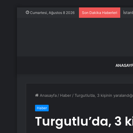
İstan
Cumartesi, Ağustos 8 2026
Son Dakika Haberleri
ANASAY
Anasayfa
/
Haber
/
Turgutlu’da, 3 kişinin yaralandı
Haber
Turgutlu’da, 3 k