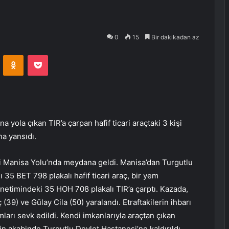
a
0
15
Bir dakikadan az
VKontakte
Odnoklassniki
Pocket
 yola çıkan TIR’a çarpan hafif ticari araçtaki 3 kişi
na yansıdı.
ki Manisa Yolu’nda meydana geldi. Manisa’dan Turgutlu
 35 BET 798 plakalı hafif ticari araç, bir yem
netimindeki 35 HOH 708 plakalı TIR’a çarptı. Kazada,
ç (39) ve Gülay Cila (50) yaralandı. Etraftakilerin ihbarı
mları sevk edildi. Kendi imkanlarıyla araçtan çıkan
nin akabinde Turgutlu Devlet Hastanesi’ne kaldırıldı.