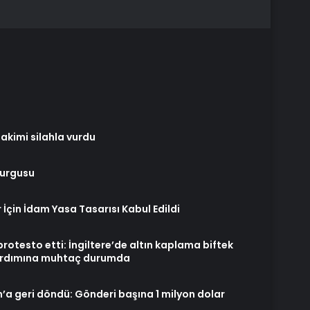
akimi silahla vurdu
 Vurgusu
ar İçin İdam Yasa Tasarısı Kabul Edildi
protesto etti: İngiltere’de altın kaplama biftek
 yardımına muhtaç durumda
a geri döndü: Gönderi başına 1 milyon dolar