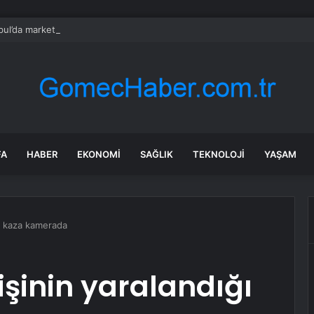
bul’da market ve bakkallarda yeni uygulama devreye girdi
FA
HABER
EKONOMI
SAĞLIK
TEKNOLOJI
YAŞAM
ğı kaza kamerada
işinin yaralandığı