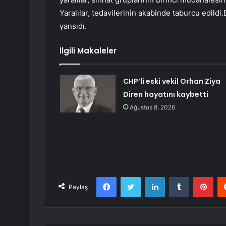
Yaralılar, tedavilerinin akabinde taburcu edild
yansıdı.
İlgili Makaleler
CHP’li eski vekil Orhan Ziya
Diren hayatını kaybetti
Ağustos 8, 2026
Facebook
Twitter
LinkedIn
Tumblr
Pint
Paylaş