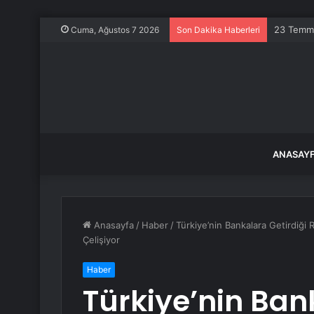
Türkiye i
Cuma, Ağustos 7 2026
Son Dakika Haberleri
ANASAY
Anasayfa
/
Haber
/
Türkiye’nin Bankalara Getirdiği 
Çelişiyor
Haber
Türkiye’nin Ban