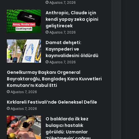
Ağustos 7, 2026
Anthropic, Claude için
kendi yapay zeka çipini
geliştirecek
Ağustos 7, 2026
Damat dehşeti:
Kayınpederi ve
kayınvalidesini öldürdü
Ağustos 7, 2026
Genelkurmay Başkanı Orgeneral
Bayraktaroğlu, Bangladeş Kara Kuvvetleri
Komutanı’nı Kabul Etti
Ağustos 7, 2026
Kırklareli Festivali’nde Geleneksel Defile
Ağustos 7, 2026
O balıklarda ilk kez
bulaşıcı hastalık
görüldü: Uzmanlar
‘tüketmeyin’ çağrısı