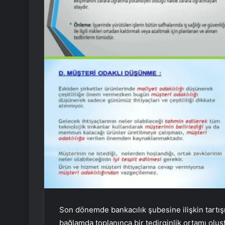
Son dönemde bankacılık şubesine ilişkin tartışma
bağlamda toplanınca bir tedirginlik ortamı olu