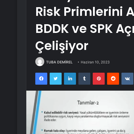
Risk Primlerini
BDDK ve SPK Aç
Çelişiyor
TUBA DEMİREL
Haziran 10, 2023
Facebook
Twitter
LinkedIn
Tumblr
Pinterest
Reddit