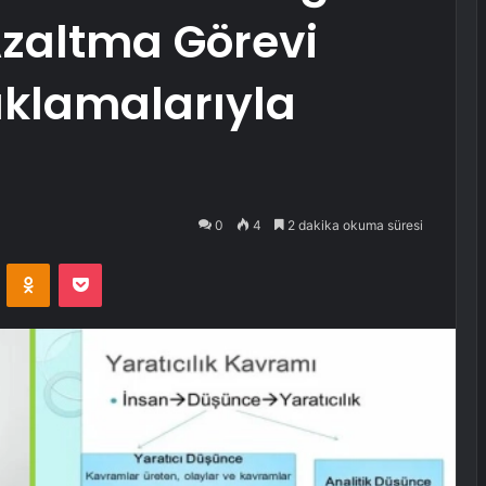
 Azaltma Görevi
ıklamalarıyla
0
4
2 dakika okuma süresi
VKontakte
Odnoklassniki
Pocket