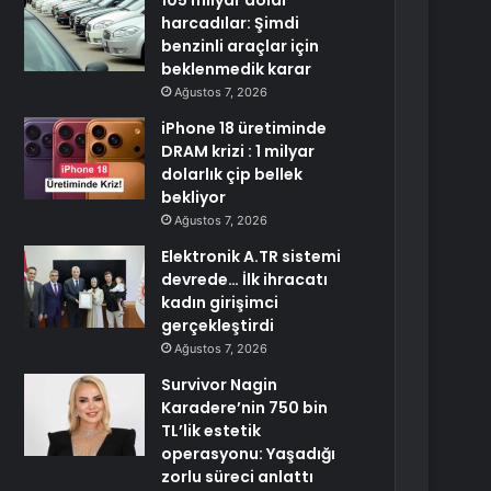
105 milyar dolar
harcadılar: Şimdi
benzinli araçlar için
beklenmedik karar
Ağustos 7, 2026
iPhone 18 üretiminde
DRAM krizi : 1 milyar
dolarlık çip bellek
bekliyor
Ağustos 7, 2026
Elektronik A.TR sistemi
devrede… İlk ihracatı
kadın girişimci
gerçekleştirdi
Ağustos 7, 2026
Survivor Nagin
Karadere’nin 750 bin
TL’lik estetik
operasyonu: Yaşadığı
zorlu süreci anlattı