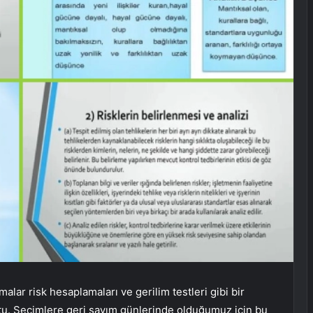
lar risk hesaplamaları ve gerilim testleri gibi bir
ştu. Seçimlere geri sayım günlerinde olduğumuz için bu