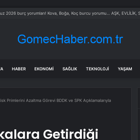
le Vietnam arasında ‘hava’da yeni dönem… Sefer kapasitesi artırıldı
FA
HABER
EKONOMI
SAĞLIK
TEKNOLOJI
YAŞAM
Risk Primlerini Azaltma Görevi BDDK ve SPK Açıklamalarıyla
kalara Getirdiği