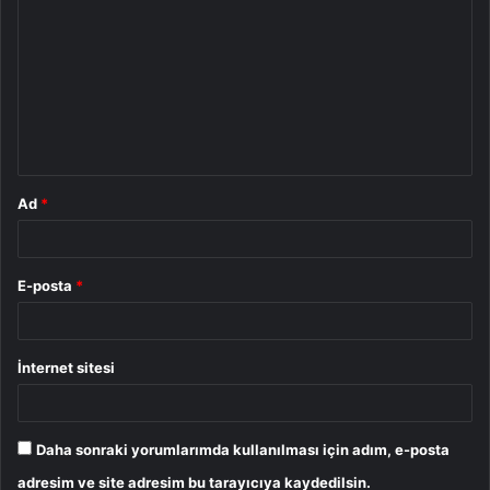
o
r
u
m
*
Ad
*
E-posta
*
İnternet sitesi
Daha sonraki yorumlarımda kullanılması için adım, e-posta
adresim ve site adresim bu tarayıcıya kaydedilsin.