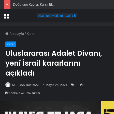
Doğukapı Kapısı, Kars’ı Ekonomik Merkez Yapabilir
Menü
Anasayfa
/
Karar
Karar
Uluslararası Adalet Divanı,
yeni İsrail kararlarını
açıkladı
NURCAN BAYRAM
Mayıs 25, 2024
0
0
1 dakika okuma süresi